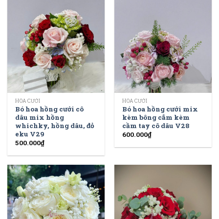
HOA CƯỚI
HOA CƯỚI
Bó hoa hồng cưới cô
Bó hoa hồng cưới mix
dâu mix hồng
kèm bông cắm kèm
whichky, hồng dâu, đỏ
cầm tay cô dâu V28
eku V29
600.000
₫
500.000
₫