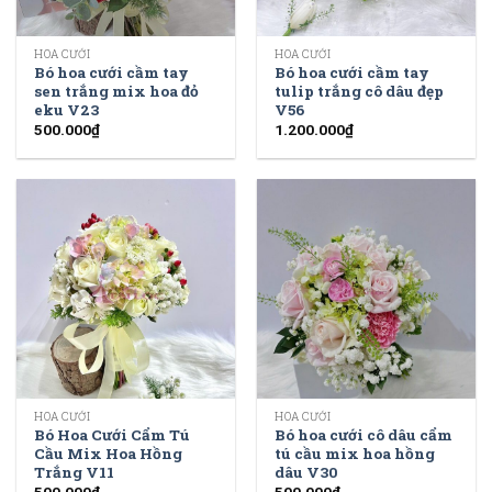
HOA CƯỚI
HOA CƯỚI
Bó hoa cưới cầm tay
Bó hoa cưới cầm tay
sen trắng mix hoa đỏ
tulip trắng cô dâu đẹp
eku V23
V56
500.000
₫
1.200.000
₫
HOA CƯỚI
HOA CƯỚI
Bó Hoa Cưới Cẩm Tú
Bó hoa cưới cô dâu cẩm
Cầu Mix Hoa Hồng
tú cầu mix hoa hồng
Trắng V11
dâu V30
500.000
₫
500.000
₫