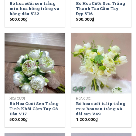
Bó hoa cưới sen trắng
Bó Hoa Cưới Sen Trắng
mix hoa hồng trắng và
Thanh Tao Cầm Tay
hồng dâu V22
Đẹp V16
600.000
₫
500.000
₫
HOA CƯỚI
HOA CƯỚI
Bó Hoa Cưới Sen Trắng
Bó hoa cưới tulip trắng
Tinh Khôi Cầm Tay Cô
mix hoa sen trắng và
Dâu V17
đài sen V49
500.000
₫
1.200.000
₫