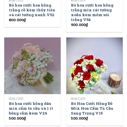
HOA CƯỚI
HOA CƯỚI
Bó hoa cưới hoa hồng
Bó hoa cưới hoa hồng
trắng cồ kèm thủy tiên
trắng mix cát tường
và cát tường xanh V52
xoắn kèm mỏm sói
trắng V54
800.000
₫
900.000
₫
HOA CƯỚI
HOA CƯỚI
Bó hoa cưới hồng dâu
Bó Hoa Cưới Hồng Đỏ
mix cẩm tú cầu và 1 ít
Mix Hoa Cẩm Tú Cầu
bông cắm kèm V26
Sang Trọng V15
500.000
₫
500.000
₫