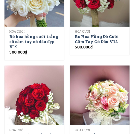
HOA CƯỚI
HOA CƯỚI
Bó hoa hồng cưới trắng
Bó Hoa Hồng Đỏ Cưới
cồ cầm tay cô dâu đẹp
Cầm Tay Cô Dâu V12
V19
500.000
₫
500.000
₫
HOA CƯỚI
HOA CƯỚI