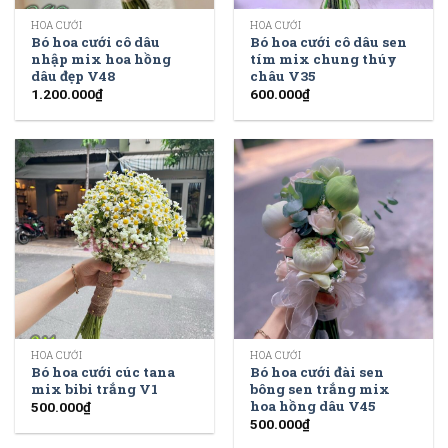
HOA CƯỚI
HOA CƯỚI
Bó hoa cưới cô dâu
Bó hoa cưới cô dâu sen
nhập mix hoa hồng
tím mix chung thúy
dâu đẹp V48
châu V35
1.200.000
₫
600.000
₫
HOA CƯỚI
HOA CƯỚI
Bó hoa cưới cúc tana
Bó hoa cưới đài sen
mix bibi trắng V1
bông sen trắng mix
hoa hồng dâu V45
500.000
₫
500.000
₫