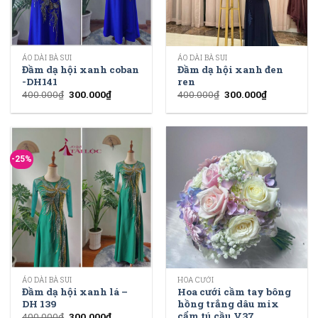
ÁO DÀI BÀ SUI
ÁO DÀI BÀ SUI
Đầm dạ hội xanh coban
Đầm dạ hội xanh đen
-DH141
ren
400.000
₫
300.000
₫
400.000
₫
300.000
₫
-25%
ÁO DÀI BÀ SUI
HOA CƯỚI
Đầm dạ hội xanh lá –
Hoa cưới cầm tay bông
DH 139
hồng trắng dâu mix
cẩm tú cầu V37
400.000
₫
300.000
₫