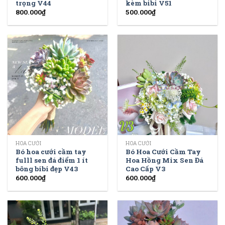
trọng V44
kèm bibi V51
800.000
₫
500.000
₫
HOA CƯỚI
HOA CƯỚI
Bó hoa cưới cầm tay
Bó Hoa Cưới Cầm Tay
fulll sen đá điểm 1 ít
Hoa Hồng Mix Sen Đá
bông bibi đẹp V43
Cao Cấp V3
600.000
₫
600.000
₫