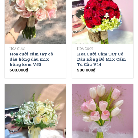
HOA CƯỚI
HOA CƯỚI
Hoa cưới cầm tay cô
Hoa Cưới Cầm Tay Cô
dâu hồng dâu mix
Dâu Hồng Đỏ Mix Cẩm
hồng kem V50
Tú Cầu V14
500.000
₫
500.000
₫