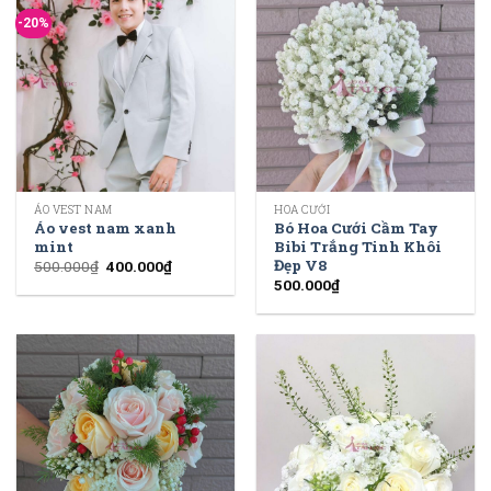
-20%
ÁO VEST NAM
HOA CƯỚI
Áo vest nam xanh
Bó Hoa Cưới Cầm Tay
mint
Bibi Trắng Tinh Khôi
Đẹp V8
500.000
₫
400.000
₫
500.000
₫