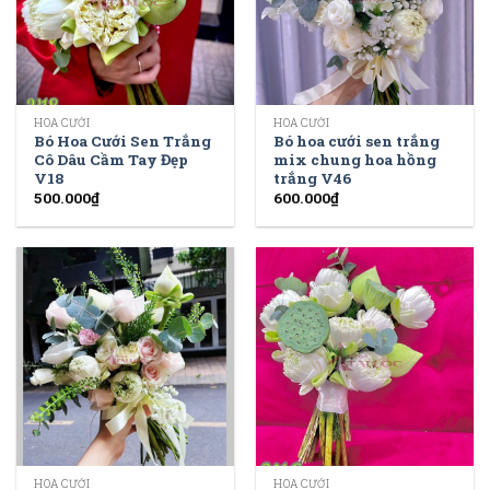
HOA CƯỚI
HOA CƯỚI
Bó Hoa Cưới Sen Trắng
Bó hoa cưới sen trắng
Cô Dâu Cầm Tay Đẹp
mix chung hoa hồng
V18
trắng V46
500.000
₫
600.000
₫
HOA CƯỚI
HOA CƯỚI