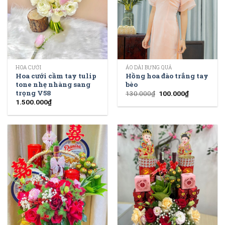
HOA CƯỚI
ÁO DÀI BƯNG QUẢ
Hoa cưới cầm tay tulip
Hồng hoa đào trắng tay
tone nhẹ nhàng sang
bèo
trọng V58
130.000
₫
100.000
₫
1.500.000
₫