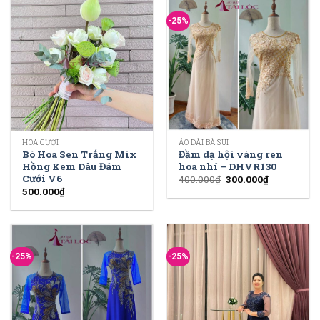
-25%
HOA CƯỚI
ÁO DÀI BÀ SUI
Bó Hoa Sen Trắng Mix
Đầm dạ hội vàng ren
Hồng Kem Dâu Đám
hoa nhí – DHVR130
Cưới V6
400.000
₫
300.000
₫
500.000
₫
-25%
-25%