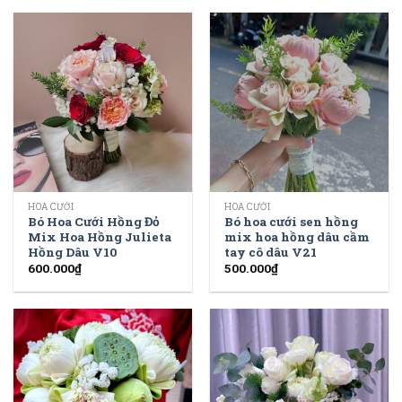
HOA CƯỚI
HOA CƯỚI
Bó Hoa Cưới Hồng Đỏ
Bó hoa cưới sen hồng
Mix Hoa Hồng Julieta
mix hoa hồng dâu cầm
Hồng Dâu V10
tay cô dâu V21
600.000
₫
500.000
₫