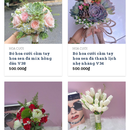
HOA CƯỚI
HOA CƯỚI
Bó hoa cưới cầm tay
Bó hoa cưới cầm tay
hoa sen đá mix hồng
hoa sen đá thanh lịch
dâu V38
nhẹ nhàng V34
500.000
₫
500.000
₫