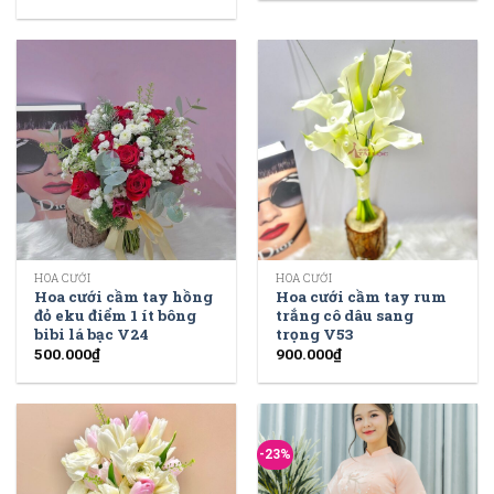
HOA CƯỚI
HOA CƯỚI
Hoa cưới cầm tay hồng
Hoa cưới cầm tay rum
đỏ eku điểm 1 ít bông
trắng cô dâu sang
bibi lá bạc V24
trọng V53
500.000
₫
900.000
₫
-23%