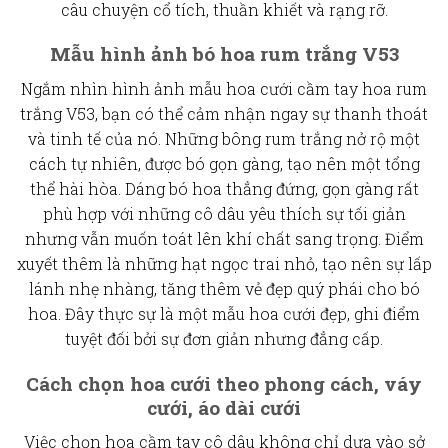
câu chuyện cổ tích, thuần khiết và rạng rỡ.
Mẫu hình ảnh bó hoa rum trắng V53
Ngắm nhìn hình ảnh mẫu
hoa cưới cầm tay hoa rum
trắng
V53, bạn có thể cảm nhận ngay sự thanh thoát
và tinh tế của nó. Những bông rum trắng nở rộ một
cách tự nhiên, được bó gọn gàng, tạo nên một tổng
thể hài hòa. Dáng bó hoa thẳng đứng, gọn gàng rất
phù hợp với những cô dâu yêu thích sự tối giản
nhưng vẫn muốn toát lên khí chất
sang trọng
. Điểm
xuyết thêm là những hạt ngọc trai nhỏ, tạo nên sự lấp
lánh nhẹ nhàng, tăng thêm vẻ đẹp quý phái cho bó
hoa. Đây thực sự là một mẫu
hoa cưới đẹp
, ghi điểm
tuyệt đối bởi sự đơn giản nhưng đẳng cấp.
Cách chọn hoa cưới theo phong cách, váy
cưới, áo dài cưới
Việc chọn
hoa cầm tay cô dâu
không chỉ dựa vào sở