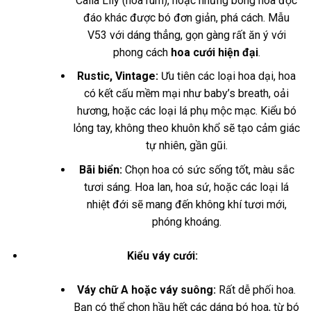
Calla Lily (hoa rum), hoặc những bông hoa độc
đáo khác được bó đơn giản, phá cách. Mẫu
V53 với dáng thẳng, gọn gàng rất ăn ý với
phong cách
hoa cưới hiện đại
.
Rustic, Vintage:
Ưu tiên các loại hoa dại, hoa
có kết cấu mềm mại như baby’s breath, oải
hương, hoặc các loại lá phụ mộc mạc. Kiểu bó
lỏng tay, không theo khuôn khổ sẽ tạo cảm giác
tự nhiên, gần gũi.
Bãi biển:
Chọn hoa có sức sống tốt, màu sắc
tươi sáng. Hoa lan, hoa sứ, hoặc các loại lá
nhiệt đới sẽ mang đến không khí tươi mới,
phóng khoáng.
Kiểu váy cưới:
Váy chữ A hoặc váy suông:
Rất dễ phối hoa.
Bạn có thể chọn hầu hết các dáng bó hoa, từ bó