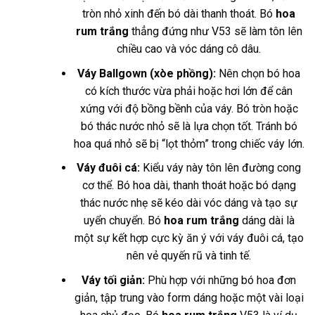
tròn nhỏ xinh đến bó dài thanh thoát. Bó
hoa
rum trắng
thẳng đứng như V53 sẽ làm tôn lên
chiều cao và vóc dáng cô dâu.
Váy Ballgown (xòe phồng):
Nên chọn bó hoa
có kích thước vừa phải hoặc hơi lớn để cân
xứng với độ bồng bềnh của váy. Bó tròn hoặc
bó thác nước nhỏ sẽ là lựa chọn tốt. Tránh bó
hoa quá nhỏ sẽ bị “lọt thỏm” trong chiếc váy lớn.
Váy đuôi cá:
Kiểu váy này tôn lên đường cong
cơ thể. Bó hoa dài, thanh thoát hoặc bó dạng
thác nước nhẹ sẽ kéo dài vóc dáng và tạo sự
uyển chuyển. Bó
hoa rum trắng
dáng dài là
một sự kết hợp cực kỳ ăn ý với váy đuôi cá, tạo
nên vẻ quyến rũ và tinh tế.
Váy tối giản:
Phù hợp với những bó hoa đơn
giản, tập trung vào form dáng hoặc một vài loại