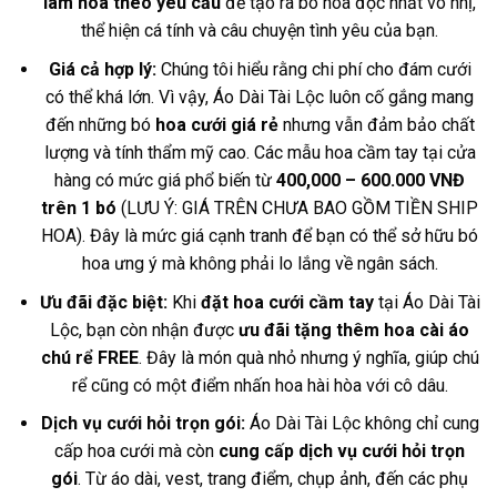
làm hoa theo yêu cầu
để tạo ra bó hoa độc nhất vô nhị,
thể hiện cá tính và câu chuyện tình yêu của bạn.
Giá cả hợp lý:
Chúng tôi hiểu rằng chi phí cho đám cưới
có thể khá lớn. Vì vậy, Áo Dài Tài Lộc luôn cố gắng mang
đến những bó
hoa cưới giá rẻ
nhưng vẫn đảm bảo chất
lượng và tính thẩm mỹ cao. Các mẫu hoa cầm tay tại cửa
hàng có mức giá phổ biến từ
400,000 – 600.000 VNĐ
trên 1 bó
(LƯU Ý: GIÁ TRÊN CHƯA BAO GỒM TIỀN SHIP
HOA). Đây là mức giá cạnh tranh để bạn có thể sở hữu bó
hoa ưng ý mà không phải lo lắng về ngân sách.
Ưu đãi đặc biệt:
Khi
đặt hoa cưới cầm tay
tại Áo Dài Tài
Lộc, bạn còn nhận được
ưu đãi tặng thêm hoa cài áo
chú rể FREE
. Đây là món quà nhỏ nhưng ý nghĩa, giúp chú
rể cũng có một điểm nhấn hoa hài hòa với cô dâu.
Dịch vụ cưới hỏi trọn gói:
Áo Dài Tài Lộc không chỉ cung
cấp hoa cưới mà còn
cung cấp dịch vụ cưới hỏi trọn
gói
. Từ áo dài, vest, trang điểm, chụp ảnh, đến các phụ