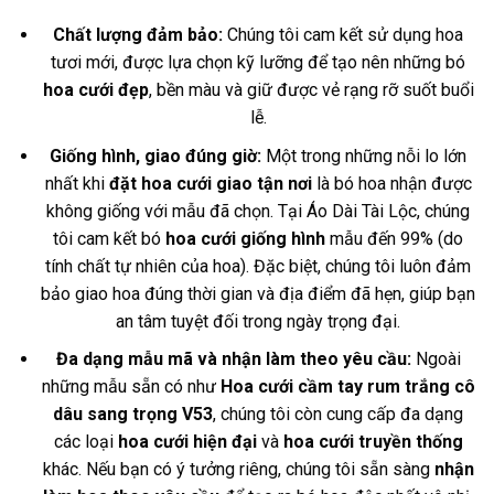
Chất lượng đảm bảo:
Chúng tôi cam kết sử dụng hoa
tươi mới, được lựa chọn kỹ lưỡng để tạo nên những bó
hoa cưới đẹp
, bền màu và giữ được vẻ rạng rỡ suốt buổi
lễ.
Giống hình, giao đúng giờ:
Một trong những nỗi lo lớn
nhất khi
đặt hoa cưới giao tận nơi
là bó hoa nhận được
không giống với mẫu đã chọn. Tại Áo Dài Tài Lộc, chúng
tôi cam kết bó
hoa cưới giống hình
mẫu đến 99% (do
tính chất tự nhiên của hoa). Đặc biệt, chúng tôi luôn đảm
bảo giao hoa đúng thời gian và địa điểm đã hẹn, giúp bạn
an tâm tuyệt đối trong ngày trọng đại.
Đa dạng mẫu mã và nhận làm theo yêu cầu:
Ngoài
những mẫu sẵn có như
Hoa cưới cầm tay rum trắng cô
dâu sang trọng V53
, chúng tôi còn cung cấp đa dạng
các loại
hoa cưới hiện đại
và
hoa cưới truyền thống
khác. Nếu bạn có ý tưởng riêng, chúng tôi sẵn sàng
nhận