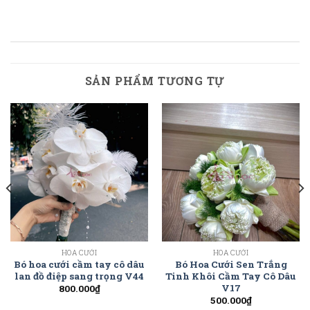
SẢN PHẨM TƯƠNG TỰ
HOA CƯỚI
HOA CƯỚI
Bó hoa cưới cầm tay cô dâu
Bó Hoa Cưới Sen Trắng
lan đồ điệp sang trọng V44
Tinh Khôi Cầm Tay Cô Dâu
V17
800.000
₫
500.000
₫