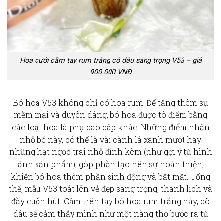
Hoa cưới cầm tay rum trắng cô dâu sang trọng V53 – giá
900.000 VNĐ
Bó hoa V53 không chỉ có hoa rum. Để tăng thêm sự
mềm mại và duyên dáng, bó hoa được tô điểm bằng
các loại hoa lá phụ cao cấp khác. Những điểm nhấn
nhỏ bé này, có thể là vài cành lá xanh mướt hay
những hạt ngọc trai nhỏ đính kèm (như gợi ý từ hình
ảnh sản phẩm), góp phần tạo nên sự hoàn thiện,
khiến bó hoa thêm phần sinh động và bắt mắt. Tổng
thể, mẫu V53 toát lên vẻ đẹp
sang trọng
, thanh lịch và
đầy cuốn hút. Cầm trên tay bó
hoa rum trắng
này, cô
dâu sẽ cảm thấy mình như một nàng thơ bước ra từ