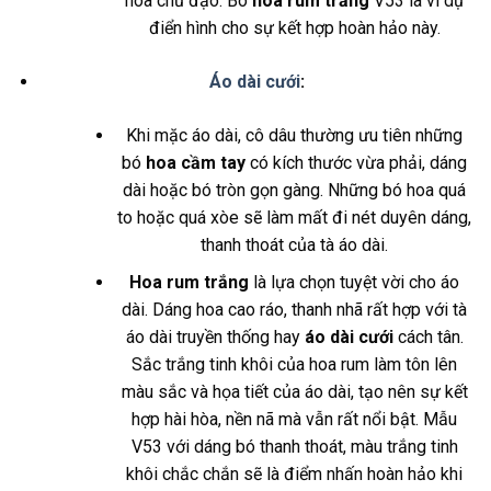
hoa chủ đạo. Bó
hoa rum trắng
V53 là ví dụ
điển hình cho sự kết hợp hoàn hảo này.
Áo dài cưới
:
Khi mặc áo dài, cô dâu thường ưu tiên những
bó
hoa cầm tay
có kích thước vừa phải, dáng
dài hoặc bó tròn gọn gàng. Những bó hoa quá
to hoặc quá xòe sẽ làm mất đi nét duyên dáng,
thanh thoát của tà áo dài.
Hoa rum trắng
là lựa chọn tuyệt vời cho áo
dài. Dáng hoa cao ráo, thanh nhã rất hợp với tà
áo dài truyền thống hay
áo dài cưới
cách tân.
Sắc trắng tinh khôi của hoa rum làm tôn lên
màu sắc và họa tiết của áo dài, tạo nên sự kết
hợp hài hòa, nền nã mà vẫn rất nổi bật. Mẫu
V53 với dáng bó thanh thoát, màu trắng tinh
khôi chắc chắn sẽ là điểm nhấn hoàn hảo khi