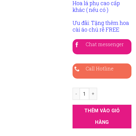
Hoa lá phụ cao cấp
khác ( nếu có )
Ưu đãi: Tặng thêm hoa
cài áo chú rễ FREE
Chat messenger
Call Hotline
Hoa cưới cầm tay rum trắng cô
THÊM VÀO GIỎ
HÀNG