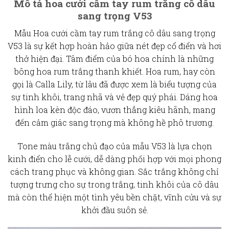
Mô tả hoa cưới cầm tay rum trắng cô dâu
sang trọng V53
Mẫu
Hoa cưới cầm tay rum trắng cô dâu sang trọng
V53
là sự kết hợp hoàn hảo giữa nét đẹp cổ điển và hơi
thở hiện đại. Tâm điểm của bó hoa chính là những
bông
hoa rum trắng
thanh khiết. Hoa rum, hay còn
gọi là Calla Lily, từ lâu đã được xem là biểu tượng của
sự tinh khôi, trang nhã và vẻ đẹp quý phái. Dáng hoa
hình loa kèn độc đáo, vươn thẳng kiêu hãnh, mang
đến cảm giác sang trọng mà không hề phô trương.
Tone màu trắng
chủ đạo của mẫu V53 là lựa chọn
kinh điển cho lễ cưới, dễ dàng phối hợp với mọi phong
cách trang phục và không gian. Sắc trắng không chỉ
tượng trưng cho sự trong trắng, tinh khôi của cô dâu
mà còn thể hiện một tình yêu bền chặt, vĩnh cửu và sự
khởi đầu suôn sẻ.