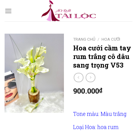
Skip
to
content
TRANG CHỦ
/
HOA CƯỚI
Hoa cưới cầm tay
rum trắng cô dâu
sang trọng V53
900.000
₫
Tone màu: Màu trắng
Loại Hoa: hoa rum