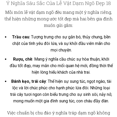
Ý Nghĩa Sâu Sắc Của Lễ Vật Dạm Ngõ Đẹp 18
Mỗi món
lễ vật dạm ngõ
đều mang một ý nghĩa riêng,
thể hiện những mong ước tốt đẹp mà hai bên gia đình
muốn gửi gắm:
Trầu cau
: Tượng trưng cho sự gắn bó, thủy chung, bền
chặt của tình yêu đôi lứa, và sự khởi đầu viên mãn cho
mọi chuyện.
Rượu, chè
: Mang ý nghĩa cầu chúc sự hòa thuận, khởi
đầu tốt đẹp, may mắn cho mối quan hệ mới, đồng thời thể
hiện lòng hiếu khách của nhà trai.
Bánh kẹo, trái cây
: Thể hiện sự sung túc, ngọt ngào, tài
lộc và lời chúc phúc cho hạnh phúc lứa đôi. Những loại
trái cây tươi ngon còn biểu trưng cho sự sinh sôi, nảy nở,
mong muốn một gia đình sung túc, con cháu đầy đàn.
Việc chuẩn bị chu đáo
ý nghĩa tráp dạm ngõ
không