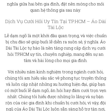
nghĩa giữa hai bên gia đình, đặt nền móng cho mối
quan hệ thông gia sau này.
Dịch Vụ Cưới Hỏi Uy Tín Tại TP.HCM – Áo Dài
Tài Lộc
Lễ dạm ngõ là một khởi đầu quan trọng, và việc chuẩn
bị chu đáo sẽ giúp buổi lễ diễn ra suôn sẻ, ý nghĩa. Áo
Dài Tài Lộc tự hào là nền tảng cung cấp
dịch vụ cưới
hỏi TP.HCM
uy tín, chuyên nghiệp, mang đến sự an
tâm và hài lòng cho mọi gia đình.
Với nhiều năm kinh nghiệm trong ngành cưới hỏi,
chúng tôi am hiểu sâu sắc về phong tục truyền thống
và luôn cập nhật những xu hướng hiện đại, giúp bạn
có một buổi lễ dạm ngõ, ăn hỏi hay đám cưới trọn vẹn
nhất. Chúng tôi hiểu được những lo lắng và sự bận
rộn của các gia đình khi chuẩn bị cưới hỏi, vì vậy, đội
ngũ của Áo Dài Tài Lộc luôn sẵn sàng hỗ trợ tận nơi,