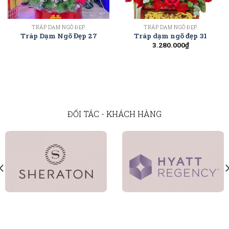
TRÁP DẠM NGÕ ĐẸP
TRÁP DẠM NGÕ ĐẸP
Tráp Dạm Ngõ Đẹp 27
Tráp dạm ngõ đẹp 31
3.280.000
₫
ĐỐI TÁC - KHÁCH HÀNG