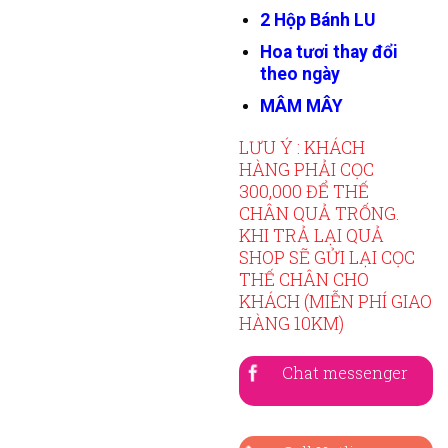
2 Hộp Bánh LU
Hoa tươi thay đổi
theo ngày
MÂM MÂY
LƯU Ý : KHÁCH
HÀNG PHẢI CỌC
300,000 ĐỂ THẾ
CHÂN QUẢ TRỐNG.
KHI TRẢ LẠI QUẢ
SHOP SẼ GỬI LẠI CỌC
THẾ CHÂN CHO
KHÁCH (MIỄN PHÍ GIAO
HÀNG 10KM)
Chat messenger