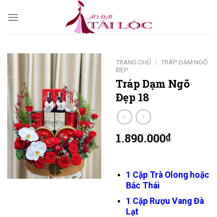
Skip
to
content
TRANG CHỦ
/
TRÁP DẠM NGÕ
ĐẸP
Tráp Dạm Ngõ
Đẹp 18
1.890.000
₫
1 Cặp Trà Olong hoặc
Bắc Thái
1 Cặp Rượu Vang Đà
Lạt