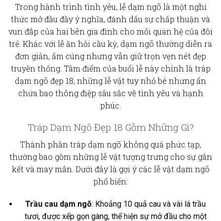
Trong hành trình tình yêu,
lễ dạm ngõ
là một nghi
thức mở đầu đầy ý nghĩa, đánh dấu sự chấp thuận và
vun đắp của hai bên gia đình cho mối quan hệ của đôi
trẻ. Khác với lễ ăn hỏi cầu kỳ, dạm ngõ thường diễn ra
đơn giản, ấm cúng nhưng vẫn giữ trọn vẹn nét đẹp
truyền thống. Tâm điểm của buổi lễ này chính là
tráp
dạm ngõ đẹp 18
, những lễ vật tuy nhỏ bé nhưng ẩn
chứa bao thông điệp sâu sắc về tình yêu và hạnh
phúc.
Tráp Dạm Ngõ Đẹp 18 Gồm Những Gì?
Thành phần tráp dạm ngõ
không quá phức tạp,
thường bao gồm những lễ vật tượng trưng cho sự gắn
kết và may mắn. Dưới đây là gợi ý các
lễ vật dạm ngõ
phổ biến:
Trầu cau dạm ngõ
: Khoảng 10 quả cau và vài lá trầu
tươi, được xếp gọn gàng, thể hiện sự mở đầu cho một