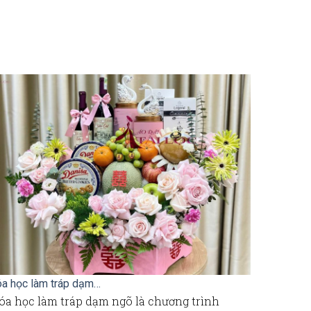
a học làm tráp dạm…
Tham gia kh
óa học làm tráp dạm ngõ là chương trình
Trong văn 