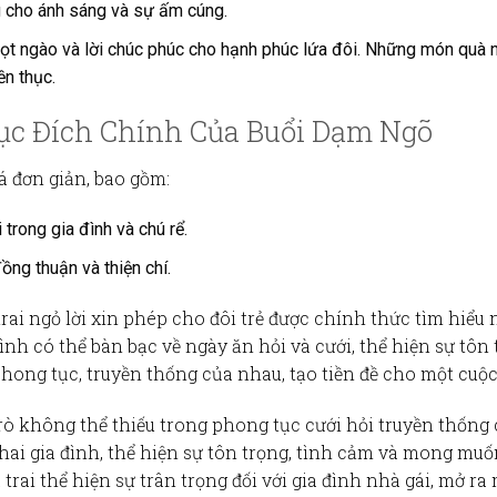
 cho ánh sáng và sự ấm cúng.
gọt ngào và lời chúc phúc cho hạnh phúc lứa đôi. Những món quà n
ền thục.
c Đích Chính Của Buổi Dạm Ngõ
 đơn giản, bao gồm:
 trong gia đình và chú rể.
đồng thuận và thiện chí.
rai ngỏ lời xin phép cho đôi trẻ được chính thức tìm hiểu
nh có thể bàn bạc về ngày ăn hỏi và cưới, thể hiện sự tôn 
ề phong tục, truyền thống của nhau, tạo tiền đề cho một c
rò không thể thiếu trong phong tục cưới hỏi truyền thống
ai gia đình, thể hiện sự tôn trọng, tình cảm và mong muốn
trai thể hiện sự trân trọng đối với gia đình nhà gái, mở r