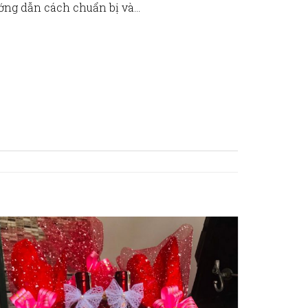
ớng dẫn cách chuẩn bị và…
không chỉ l