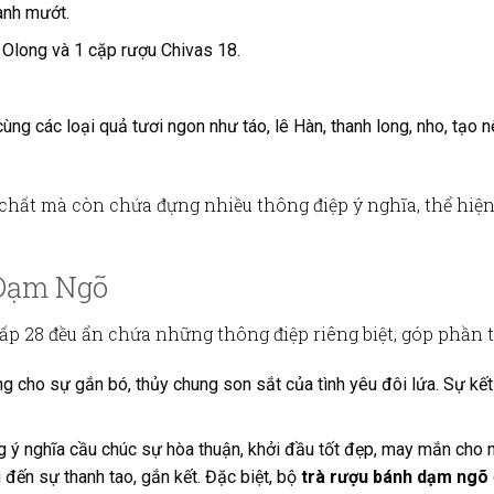
xanh mướt.
 Olong và 1 cặp rượu Chivas 18.
cùng các loại quả tươi ngon như táo, lê Hàn, thanh long, nho, tạo 
t chất mà còn chứa đựng nhiều thông điệp ý nghĩa, thể hi
 Dạm Ngõ
ấp 28
đều ẩn chứa những thông điệp riêng biệt, góp phần tạ
ợng cho sự gắn bó, thủy chung son sắt của tình yêu đôi lứa. Sự kế
 ý nghĩa cầu chúc sự hòa thuận, khởi đầu tốt đẹp, may mắn cho m
 đến sự thanh tao, gắn kết. Đặc biệt, bộ
trà rượu bánh dạm ngõ