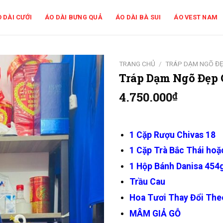
 DÀI CƯỚI
ÁO DÀI BƯNG QUẢ
ÁO DÀI BÀ SUI
ÁO VEST NAM
TRANG CHỦ
/
TRÁP DẠM NGÕ Đ
Tráp Dạm Ngõ Đẹp 
4.750.000
₫
1 Cặp Rượu Chivas 18
1 Cặp Trà Bắc Thái hoặ
1 Hộp Bánh Danisa 454
Trầu Cau
Hoa Tươi Thay Đổi The
MÂM GIẢ GỖ