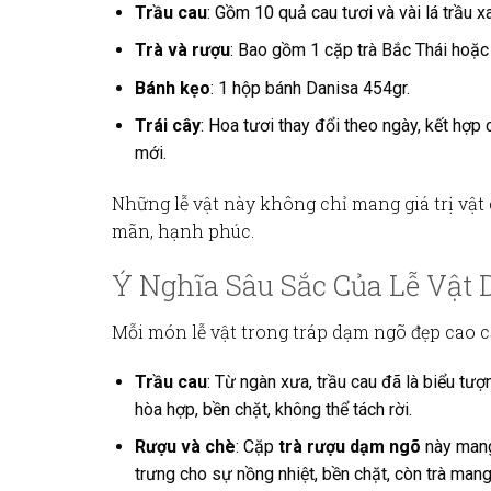
Trầu cau
: Gồm 10 quả cau tươi và vài lá trầu 
Trà và rượu
: Bao gồm 1 cặp trà Bắc Thái hoặc
Bánh kẹo
: 1 hộp bánh Danisa 454gr.
Trái cây
: Hoa tươi thay đổi theo ngày, kết hợp 
mới.
Những lễ vật này không chỉ mang giá trị vậ
mãn, hạnh phúc.
Ý Nghĩa Sâu Sắc Của Lễ Vật
Mỗi món lễ vật trong
tráp dạm ngõ đẹp cao c
Trầu cau
: Từ ngàn xưa, trầu cau đã là biểu tư
hòa hợp, bền chặt, không thể tách rời.
Rượu và chè
: Cặp
trà rượu dạm ngõ
này mang
trưng cho sự nồng nhiệt, bền chặt, còn trà mang