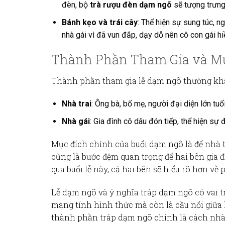
đèn, bộ
trà rượu đèn dạm ngõ
sẽ tượng trưng
Bánh kẹo và trái cây
: Thể hiện sự sung túc, n
nhà gái vì đã vun đắp, dạy dỗ nên cô con gái hi
Thành Phần Tham Gia và Mụ
Thành phần tham gia
lễ dạm ngõ
thường khá
Nhà trai
: Ông bà, bố mẹ, người đại diện lớn tuổi
Nhà gái
: Gia đình cô dâu đón tiếp, thể hiện sự 
Mục đích chính của buổi dạm ngõ là để nhà t
cũng là bước đệm quan trọng để hai bên gia đì
qua buổi lễ này, cả hai bên sẽ hiểu rõ hơn v
Lễ dạm ngõ
và
ý nghĩa tráp dạm ngõ
có vai t
mang tính hình thức mà còn là cầu nối giữa h
thành phần tráp dạm ngõ
chính là cách nhà 