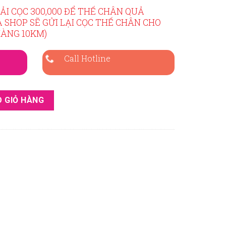
ẢI CỌC 300,000 ĐỂ THẾ CHÂN QUẢ
Ả SHOP SẼ GỬI LẠI CỌC THẾ CHÂN CHO
HÀNG 10KM)
Call Hotline
 số lượng
 GIỎ HÀNG