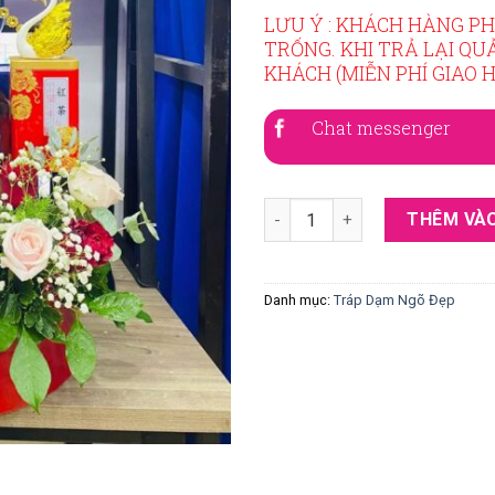
LƯU Ý : KHÁCH HÀNG PH
TRỐNG. KHI TRẢ LẠI QU
KHÁCH (MIỄN PHÍ GIAO 
Chat messenger
Tráp Dạm Ngõ Đẹp Cao Cấp 28
THÊM VÀO
Danh mục:
Tráp Dạm Ngõ Đẹp