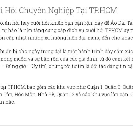
ới Hỏi Chuyên Nghiệp Tại TP.HCM
õ, ăn hỏi hay cưới hỏi khiến bạn bận rộn, hãy để
Áo Dài Tà
i tự hào là nền tảng cung cấp
dịch vụ cưới hỏi TP.HCM
uy t
luôn cập nhật những xu hướng hiện đại, mang đến cho khác
 chuẩn bị cho ngày trọng đại là một hành trình đầy cảm xúc
mong muốn và sự bận rộn của các gia đình, từ đó cam kết ma
Đúng giờ – Uy tín”, chúng tôi tự tin là đối tác đáng tin cậ
i tại TP.HCM, bao gồm các khu vực như Quận 1, Quận 3, Quậ
 Tân, Hóc Môn, Nhà Bè, Quận 12 và các khu vực lân cận. C
àn hảo.