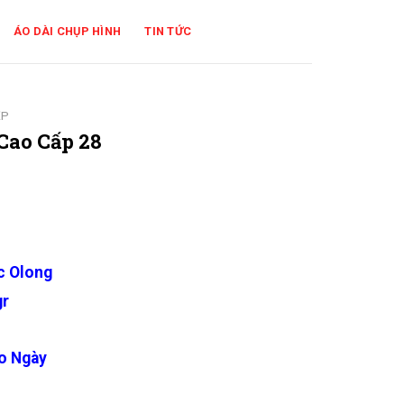
ÁO DÀI CHỤP HÌNH
TIN TỨC
ẸP
Cao Cấp 28
c Olong
gr
o Ngày