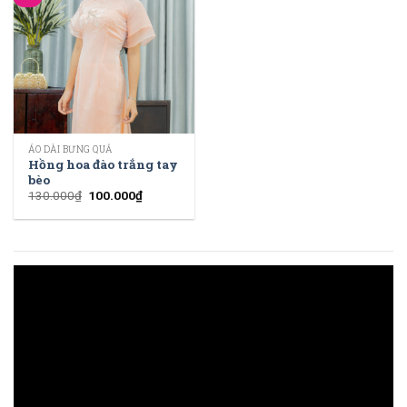
ÁO DÀI BƯNG QUẢ
Hồng hoa đào trắng tay
bèo
130.000
₫
100.000
₫