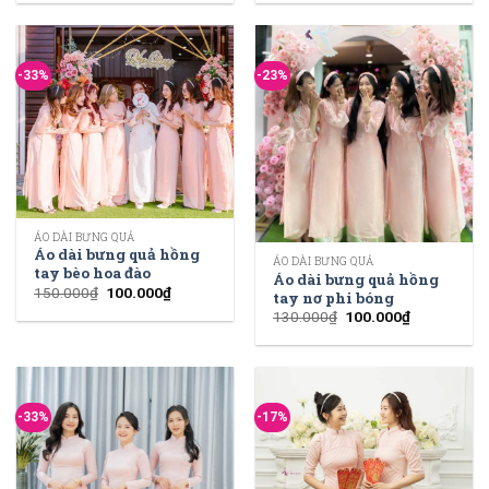
-33%
-23%
ÁO DÀI BƯNG QUẢ
Áo dài bưng quả hồng
ÁO DÀI BƯNG QUẢ
tay bèo hoa đào
Áo dài bưng quả hồng
150.000
₫
100.000
₫
tay nơ phi bóng
130.000
₫
100.000
₫
-33%
-17%