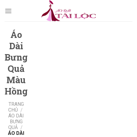
Skip
to
content
Áo
Dài
Bưng
Quả
Màu
Hồng
TRANG
CHỦ
/
ÁO DÀI
BƯNG
QUẢ
/
ÁO DÀI