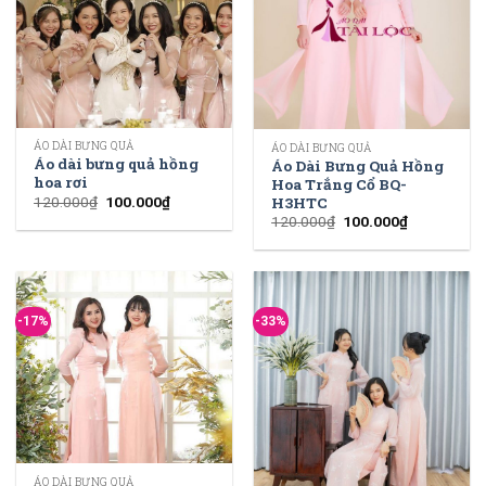
ÁO DÀI BƯNG QUẢ
ÁO DÀI BƯNG QUẢ
Áo dài bưng quả hồng
Áo Dài Bưng Quả Hồng
hoa rơi
Hoa Trắng Cổ BQ-
H3HTC
120.000
₫
100.000
₫
120.000
₫
100.000
₫
-17%
-33%
ÁO DÀI BƯNG QUẢ