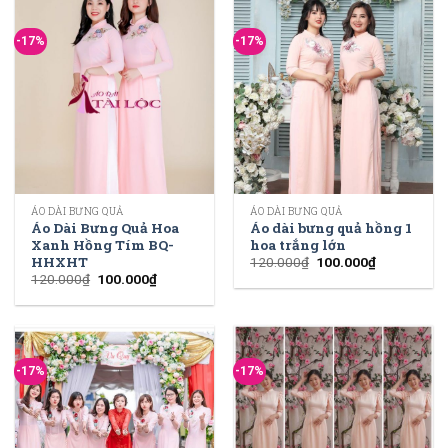
-17%
-17%
ÁO DÀI BƯNG QUẢ
ÁO DÀI BƯNG QUẢ
Áo Dài Bưng Quả Hoa
Áo dài bưng quả hồng 1
Xanh Hồng Tím BQ-
hoa trắng lớn
HHXHT
120.000
₫
100.000
₫
120.000
₫
100.000
₫
-17%
-17%