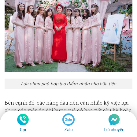
Lựa chọn phù hợp tạo điểm nhấn cho bữa tiệc
Bên cạnh đó, các nàng dâu nên cân nhắc kỹ việc lựa
chọn các mẫu áo dài bưng quả có họa tiết cầu kỳ hoặc
quá nổi bật hơn so với áo dài cưới.
Gọi
Zalo
Trò chuyện
Top các mẫu
áo dài bưng quả màu