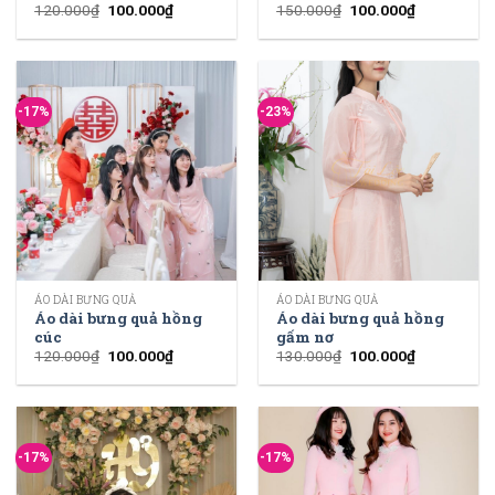
120.000
₫
100.000
₫
150.000
₫
100.000
₫
-17%
-23%
ÁO DÀI BƯNG QUẢ
ÁO DÀI BƯNG QUẢ
Áo dài bưng quả hồng
Áo dài bưng quả hồng
cúc
gấm nơ
120.000
₫
100.000
₫
130.000
₫
100.000
₫
-17%
-17%