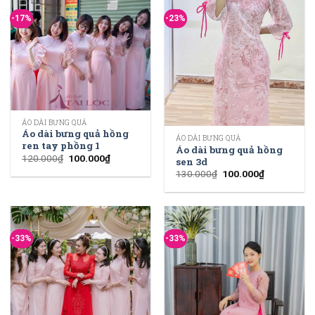
-17%
-23%
ÁO DÀI BƯNG QUẢ
Áo dài bưng quả hồng
ÁO DÀI BƯNG QUẢ
ren tay phồng 1
Áo dài bưng quả hồng
120.000
₫
100.000
₫
sen 3d
130.000
₫
100.000
₫
-33%
-33%