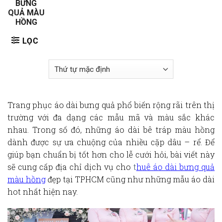
BƯNG
QUẢ MÀU
HỒNG
LỌC
Trang phục áo dài bưng quả phổ biến rộng rãi trên thị
trường với đa dạng các mẫu mã và màu sắc khác
nhau. Trong số đó, những áo dài bê tráp màu hồng
dành được sự ưa chuộng của nhiều cặp dâu – rể. Để
giúp bạn chuẩn bị tốt hơn cho lễ cưới hỏi, bài viết này
sẽ cung cấp địa chỉ
dịch vụ
cho
t
huê
áo dài bưng quả
màu hồng
đẹp
tại TPHCM
cũng như những mẫu áo dài
hot nhất hiện nay.