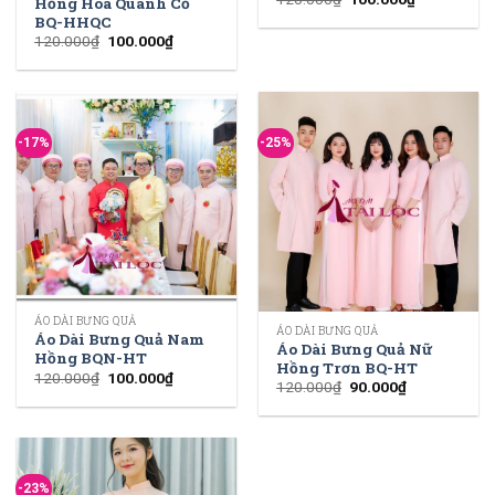
Hồng Hoa Quanh Cổ
BQ-HHQC
120.000
₫
100.000
₫
-17%
-25%
ÁO DÀI BƯNG QUẢ
ÁO DÀI BƯNG QUẢ
Áo Dài Bưng Quả Nam
Áo Dài Bưng Quả Nữ
Hồng BQN-HT
Hồng Trơn BQ-HT
120.000
₫
100.000
₫
120.000
₫
90.000
₫
-23%