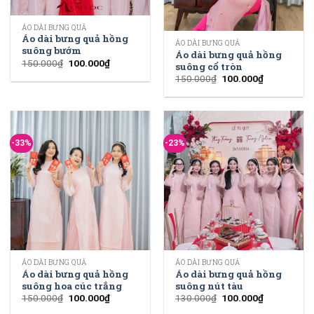
ÁO DÀI BƯNG QUẢ
Áo dài bưng quả hồng
ÁO DÀI BƯNG QUẢ
suông bướm
Áo dài bưng quả hồng
150.000
₫
100.000
₫
suông cổ tròn
150.000
₫
100.000
₫
-33%
-23%
ÁO DÀI BƯNG QUẢ
ÁO DÀI BƯNG QUẢ
Áo dài bưng quả hồng
Áo dài bưng quả hồng
suông hoa cúc trắng
suông nút tàu
150.000
₫
100.000
₫
130.000
₫
100.000
₫