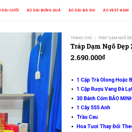
 DÀI CƯỚI
ÁO DÀI BƯNG QUẢ
ÁO DÀI BÀ SUI
ÁO VEST NAM
TRANG CHỦ
/
TRÁP DẠM NGÕ Đ
Tráp Dạm Ngõ Đẹp 
2.690.000
₫
1 Cặp Trà Olong Hoặc B
1 Cặp Rượu Vang Đà Lạ
30 Bánh Cốm BẢO MIN
1 Cây 555 Anh
Trầu Cau
Hoa Tươi Thay Đổi The