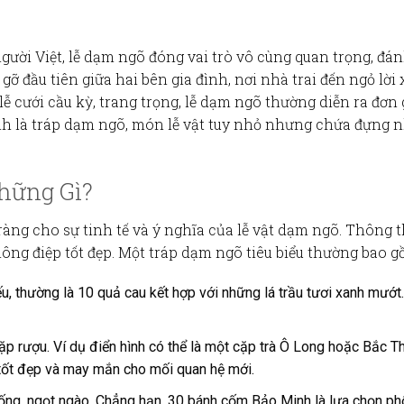
gười Việt,
lễ dạm ngõ
đóng vai trò vô cùng quan trọng, đá
 gỡ đầu tiên giữa hai bên gia đình, nơi nhà trai đến ngỏ lời
lễ cưới cầu kỳ, trang trọng, lễ dạm ngõ thường diễn ra đơ
nh là
tráp dạm ngõ
, món lễ vật tuy nhỏ nhưng chứa đựng nh
hững Gì?
àng cho sự tinh tế và ý nghĩa của lễ vật dạm ngõ. Thông
ng điệp tốt đẹp. Một tráp dạm ngõ tiêu biểu thường bao g
hiếu, thường là 10 quả cau kết hợp với những lá trầu tươi xanh mướ
cặp rượu. Ví dụ điển hình có thể là một cặp trà Ô Long hoặc Bắc
tốt đẹp và may mắn cho mối quan hệ mới.
hống, ngọt ngào. Chẳng hạn, 30 bánh cốm Bảo Minh là lựa chọn phổ