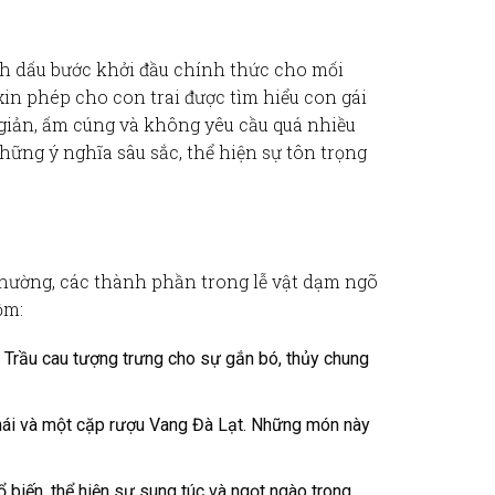
nh dấu bước khởi đầu chính thức cho mối
 xin phép cho con trai được tìm hiểu con gái
n giản, ấm cúng và không yêu cầu quá nhiều
ững ý nghĩa sâu sắc, thể hiện sự tôn trọng
 thường, các thành phần trong
lễ vật dạm ngõ
ồm:
t. Trầu cau tượng trưng cho sự gắn bó, thủy chung
 Thái và một cặp rượu Vang Đà Lạt. Những món này
 biến, thể hiện sự sung túc và ngọt ngào trong