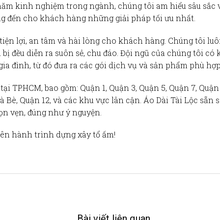
 năm kinh nghiệm trong ngành, chúng tôi am hiểu sâu sắc 
g đến cho khách hàng những giải pháp tối ưu nhất.
tiện lợi, an tâm và hài lòng cho khách hàng. Chúng tôi lu
 bị đều diễn ra suôn sẻ, chu đáo. Đội ngũ của chúng tôi c
a đình, từ đó đưa ra các gói dịch vụ và sản phẩm phù hợp
 tại TP.HCM
, bao gồm: Quận 1, Quận 3, Quận 5, Quận 7, Quậ
è, Quận 12, và các khu vực lân cận. Áo Dài Tài Lộc sẵn sàn
rọn vẹn, đúng như ý nguyện.
rên hành trình dựng xây tổ ấm!
Bài viết liên quan