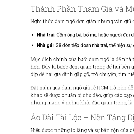
Thành Phần Tham Gia và Mụ
Nghi thức dạm ngõ
đơn giản nhưng vẫn giữ đ
Nhà trai
: Gồm ông bà, bố mẹ, hoặc người đại di
Nhà gái
: Sẽ đón tiếp đoàn nhà trai, thể hiện s
Mục đích chính của buổi dạm ngõ là để nhà t
hơn. Đây là bước đệm quan trọng để hai bên g
dịp để hai gia đình gặp gỡ, trò chuyện, tìm h
Đặt mâm quả dạm ngõ giá rẻ HCM
trở nên dễ
khác sẽ được chuẩn bị chu đáo, giúp các cặp 
nhưng mang ý nghĩa khởi đầu quan trọng, là
Áo Dài Tài Lộc – Nền Tảng D
Hiểu được những lo lắng và sự bận rộn của cá