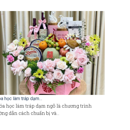
a học làm tráp dạm…
Tham gia kh
óa học làm tráp dạm ngõ là chương trình
Trong văn 
ớng dẫn cách chuẩn bị và…
không chỉ l