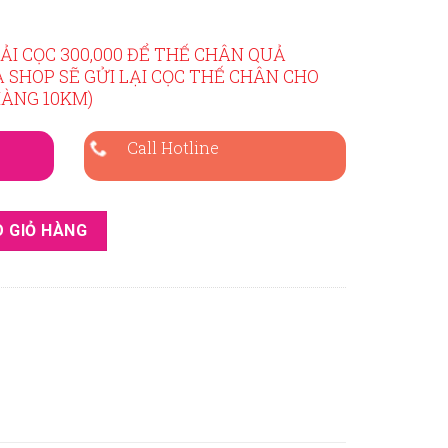
ẢI CỌC 300,000 ĐỂ THẾ CHÂN QUẢ
Ả SHOP SẼ GỬI LẠI CỌC THẾ CHÂN CHO
HÀNG 10KM)
Call Hotline
g
 GIỎ HÀNG