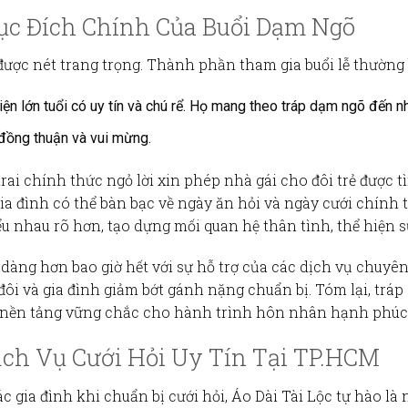
c Đích Chính Của Buổi Dạm Ngõ
ược nét trang trọng. Thành phần tham gia buổi lễ thường
ện lớn tuổi có uy tín và chú rể. Họ mang theo tráp dạm ngõ đến nh
ự đồng thuận và vui mừng.
rai chính thức ngỏ lời xin phép nhà gái cho đôi trẻ được 
ia đình có thể bàn bạc về ngày ăn hỏi và ngày cưới chính 
iểu nhau rõ hơn, tạo dựng mối quan hệ thân tình, thể hiện sự
 dàng hơn bao giờ hết với sự hỗ trợ của các dịch vụ chuyê
đôi và gia đình giảm bớt gánh nặng chuẩn bị. Tóm lại,
tráp
 nền tảng vững chắc cho hành trình hôn nhân hạnh phúc 
ịch Vụ Cưới Hỏi Uy Tín Tại TP.HCM
c gia đình khi chuẩn bị cưới hỏi,
Áo Dài Tài Lộc
tự hào là 