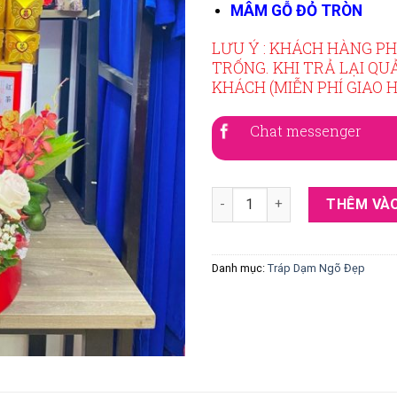
MÂM GỖ ĐỎ TRÒN
LƯU Ý : KHÁCH HÀNG PH
TRỐNG. KHI TRẢ LẠI QU
KHÁCH (MIỄN PHÍ GIAO 
Chat messenger
Tráp Dạm Ngõ Đẹp 25 số lượn
THÊM VÀO
Danh mục:
Tráp Dạm Ngõ Đẹp