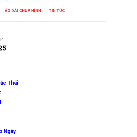
ÁO DÀI CHỤP HÌNH
TIN TỨC
ẸP
25
ắc Thái
t
H
o Ngày