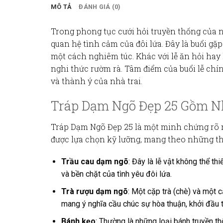
MÔ TẢ
ĐÁNH GIÁ (0)
Trong phong tục cưới hỏi truyền thống của n
quan hệ tình cảm của đôi lứa. Đây là buổi gặp
một cách nghiêm túc. Khác với lễ ăn hỏi hay 
nghi thức rườm rà. Tâm điểm của buổi lễ chí
và thành ý của nhà trai.
Tráp Dạm Ngõ Đẹp 25 Gồm N
Tráp Dạm Ngõ Đẹp 25
là một minh chứng rõ r
được lựa chọn kỹ lưỡng, mang theo những thô
Trầu cau dạm ngõ
: Đây là lễ vật không thể t
và bền chặt của tình yêu đôi lứa.
Trà rượu dạm ngõ
: Một cặp trà (chè) và một 
mang ý nghĩa cầu chúc sự hòa thuận, khởi đầu 
Bánh kẹo
: Thường là những loại bánh truyền t