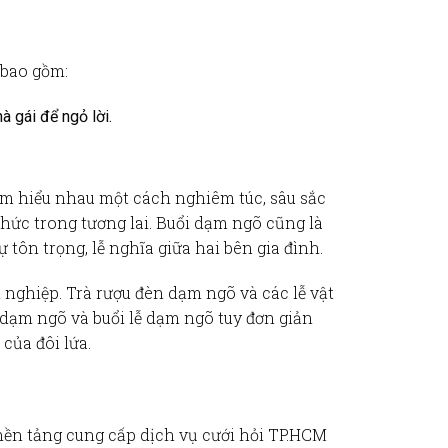
 bao gồm:
à gái để ngỏ lời.
tìm hiểu nhau một cách nghiêm túc, sâu sắc
thức trong tương lai. Buổi dạm ngõ cũng là
 tôn trọng, lễ nghĩa giữa hai bên gia đình.
n nghiệp.
Trà rượu đèn dạm ngõ
và các lễ vật
 dạm ngõ
và buổi lễ dạm ngõ tuy đơn giản
của đôi lứa.
nền tảng cung cấp
dịch vụ cưới hỏi TP.HCM