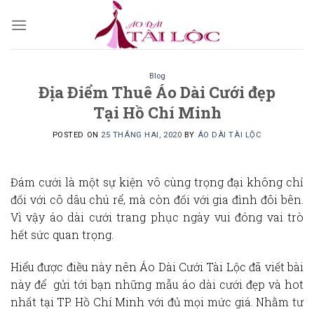
Skip
to
content
Blog
Địa Điểm Thuê Áo Dài Cưới đẹp
Tại Hồ Chí Minh
POSTED ON
25 THÁNG HAI, 2020
BY
ÁO DÀI TÀI LỘC
Đám cưới là một sự kiện vô cùng trọng đại không chỉ
đối với cô dâu chú rể, mà còn đối với gia đình đôi bên.
Vì vậy áo dài cưới trang phục ngày vui đóng vai trò
hết sức quan trọng.
Hiểu được điều này nên
Áo Dài Cướ
i Tài Lộc đã viết bài
này để gửi tới bạn những mẫu
áo dài cưới đẹp
và hot
nhất tại TP. Hồ Chí Minh với đủ mọi mức giá. Nhằm tư