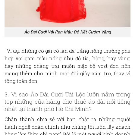
Áo Dài Cưới Vải Ren Màu Đỏ Kết Cườm Vàng
Ví dụ: những cô gái có làn da trắng hồng thường phù
hợp với gam màu nóng như đỏ tía, hồng, hay vàng;
hay những chàng trai muốn mặc bộ vest đen nên
mang thêm cho mình một đôi giày xám tro, thay vì
tông toàn đen.
3. Vì sao Áo Dài Cưới Tài Lộc luôn nằm trong
top những cửa hàng cho
thuê áo dài
nổi tiếng
nhất tại thành phố Hồ Chí Minh?
Chân thành chia sẻ với bạn, thật ra những người
hành nghề chân chính như chúng tôi luôn lấy khách
hàng làm “kim chỉ nam”. Bởi lẽ một người kinh doanh