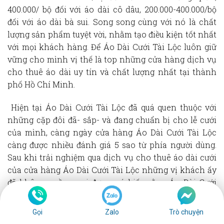
400.000/ bộ đối với áo dài cô dâu, 200.000-400.000/bộ
đối với áo dài bà sui. Song song cùng với nó là chất
lượng sản phẩm tuyệt vời, nhằm tạo điều kiện tốt nhất
với mọi khách hàng. Để Áo Dài Cưới Tài Lộc luôn giữ
vững cho mình vị thế là top những cửa hàng dịch vụ
cho
thuê áo dài
uy tín và chất lượng nhất tại thành
phố Hồ Chí Minh.
Hiện tại Áo Dài Cưới Tài Lộc đã quá quen thuộc với
những cặp đôi đã- sắp- và đang chuẩn bị cho lễ cưới
của mình, càng ngày cửa hàng Áo Dài Cưới Tài Lộc
càng được nhiều đánh giá 5 sao từ phía người dùng.
Sau khi trải nghiệm qua dịch vụ cho
thuê áo dài
cưới
của cửa hàng Áo Dài Cưới Tài Lộc những vị khách ấy
đã không ngần ngại đưa ra ý kiến rằng Áo Dài Cưới
Tài Lộc chính là cửa hàng cho
thuê áo dài
tốt nhất
thành phố Hồ Chí Minh. Không ít khách hàng tấm tắc
Gọi
Zalo
Trò chuyện
đưa ra những lời khen ngợi về chất lượng sản phẩm,