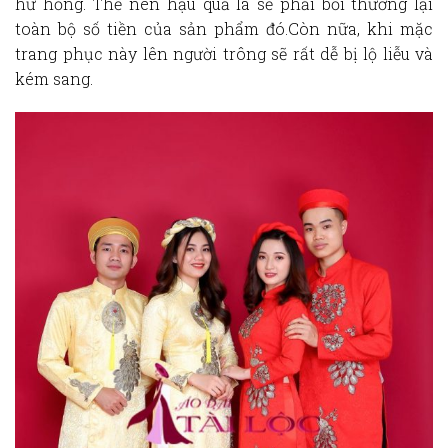
hư hỏng. Thế nên hậu quả là sẽ phải bồi thường lại
toàn bộ số tiền của sản phẩm đó.Còn nữa, khi mặc
trang phục này lên người trông sẽ rất dễ bị lộ liễu và
kém sang.