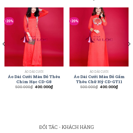
-20%
-20%
ÁO DÀI CƯỚI
ÁO DÀI CƯỚI
Áo Dài Cưới Màu Đỏ Thêu
Áo Dài Cưới Màu Đỏ Gấm
Chim Hạc CD-G8
Thêu Chữ Hỷ CD-GT11
500.000
₫
400.000
₫
500.000
₫
400.000
₫
ĐỐI TÁC - KHÁCH HÀNG