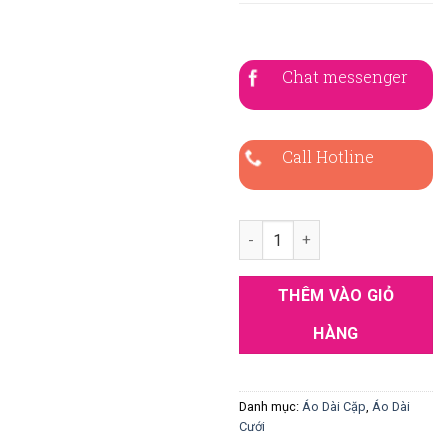
Chat messenger
Call Hotline
Áo Dài Cặp Đỏ Kết Cườm Cao 
THÊM VÀO GIỎ
HÀNG
Danh mục:
Áo Dài Cặp
,
Áo Dài
Cưới