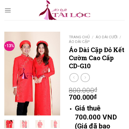
Skip
to
content
TRANG CHỦ
/
ÁO DÀI CƯỚI
/
ÁO DÀI CẶP
-13%
Áo Dài Cặp Đỏ Kết
Cườm Cao Cấp
CD-G10
800.000
₫
700.000
₫
Giá thuê
700.000 VND
(Giá đã bao