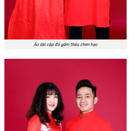
Áo dài cặp đỏ gấm thêu chim hạc