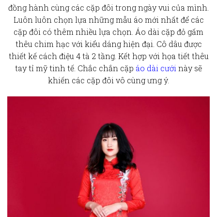
đồng hành cùng các cặp đôi trong ngày vui của mình.
Luôn luôn chọn lựa những mẫu áo mới nhất để các
cặp đôi có thêm nhiều lựa chọn. Áo dài cặp đỏ gấm
thêu chim hạc với kiểu dáng hiện đại. Cô dâu được
thiết kế cách điệu 4 tà 2 tầng. Kết hợp với họa tiết thêu
tay tỉ mỹ tinh tế. Chắc chắn cặp
áo dài cưới
này sẽ
khiến các cặp đôi vô cùng ưng ý.