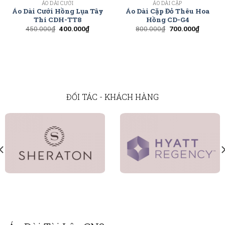
ÁO DÀI CƯỚI
ÁO DÀI CẶP
Áo Dài Cưới Hồng Lụa Tây
Áo Dài Cặp Đỏ Thêu Hoa
Thi CDH-TT8
Hồng CD-G4
450.000
₫
400.000
₫
800.000
₫
700.000
₫
ĐỐI TÁC - KHÁCH HÀNG