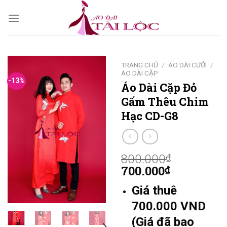
Skip
to
content
TRANG CHỦ
/
ÁO DÀI CƯỚI
/
ÁO DÀI CẶP
-13%
Áo Dài Cặp Đỏ
Gấm Thêu Chim
Hạc CD-G8
800.000
₫
700.000
₫
Giá thuê
700.000 VND
(Giá đã bao