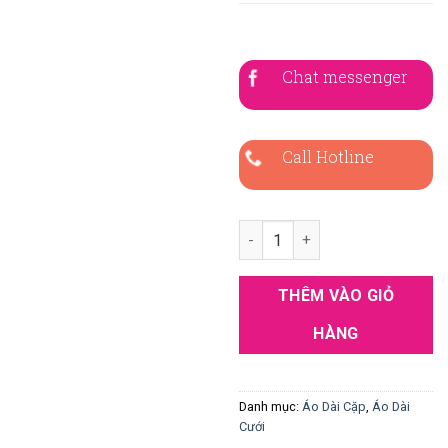
Chat messenger
Call Hotline
Áo Dài Cặp Đỏ Gấm Thêu Chim
THÊM VÀO GIỎ
HÀNG
Danh mục:
Áo Dài Cặp
,
Áo Dài
Cưới