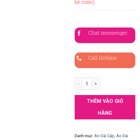
hệ trước)
Chat messenger
Call Hotline
Áo Dài Cặp Gấm Vàng Kem Thê
THÊM VÀO GIỎ
HÀNG
Danh mục:
Áo Dài Cặp
,
Áo Dài