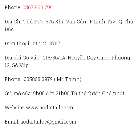
Phone:
0867 860 799
Địa Chỉ Thủ Đức
: 675 Kha Vạn Cân , P Linh Tây , Q Thủ
Đức.
Điện thoại:
09 4121 8787
Địa chỉ Gò Vấp :
218/36/1A, Nguyễn Duy Cung, Phường
12, Gò Vấp
Phone :
035868 3979 (
Mr Thịnh)
Giờ mở cửa:
9h00 đến 21h00 Từ thứ 2 đến Chủ nhật
Website:
www.aodaitailoc.vn
Email:
aodaitailoc@gmail.com