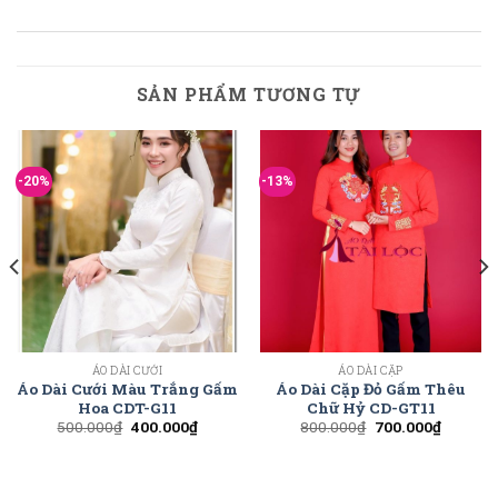
SẢN PHẨM TƯƠNG TỰ
-20%
-13%
ÁO DÀI CƯỚI
ÁO DÀI CẶP
Áo Dài Cưới Màu Trắng Gấm
Áo Dài Cặp Đỏ Gấm Thêu
Hoa CDT-G11
Chữ Hỷ CD-GT11
500.000
₫
400.000
₫
800.000
₫
700.000
₫