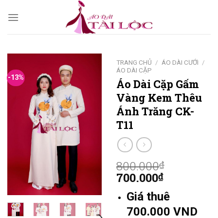
Skip
to
content
TRANG CHỦ
/
ÁO DÀI CƯỚI
/
ÁO DÀI CẶP
-13%
Áo Dài Cặp Gấm
Vàng Kem Thêu
Ánh Trăng CK-
T11
800.000
₫
700.000
₫
Giá thuê
700.000 VND