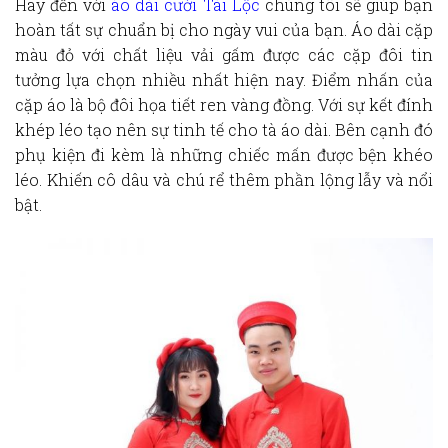
Hãy đến với
áo dài cưới Tài Lộc
chúng tôi sẽ giúp bạn
hoàn tất sự chuẩn bị cho ngày vui của bạn. Áo dài cặp
màu đỏ với chất liệu vải gấm được các cặp đôi tin
tưởng lựa chọn nhiều nhất hiện nay. Điểm nhấn của
cặp áo là bộ đôi họa tiết ren vàng đồng. Với sự kết đính
khép léo tạo nên sự tinh tế cho tà áo dài. Bên cạnh đó
phụ kiện đi kèm là những chiếc mấn được bện khéo
léo. Khiến cô dâu và chú rể thêm phần lộng lẫy và nổi
bật.