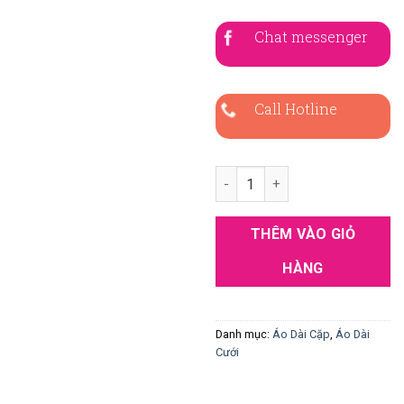
Chat messenger
Call Hotline
Áo Dài Cặp Màu Đỏ Gấm Hoa V
THÊM VÀO GIỎ
HÀNG
Danh mục:
Áo Dài Cặp
,
Áo Dài
Cưới