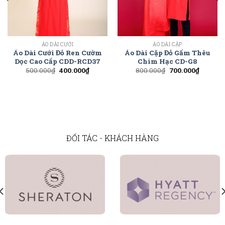
ÁO DÀI CƯỚI
ÁO DÀI CẶP
Áo Dài Cưới Đỏ Ren Cườm
Áo Dài Cặp Đỏ Gấm Thêu
Dọc Cao Cấp CDD-RCD37
Chim Hạc CD-G8
500.000
₫
400.000
₫
800.000
₫
700.000
₫
ĐỐI TÁC - KHÁCH HÀNG