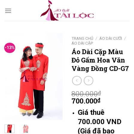
Skip
to
content
TRANG CHỦ
/
ÁO DÀI CƯỚI
/
ÁO DÀI CẶP
-13%
Áo Dài Cặp Màu
Đỏ Gấm Hoa Văn
Vàng Đồng CD-G7
800.000
₫
700.000
₫
Giá thuê
700.000 VND
(Giá đã bao