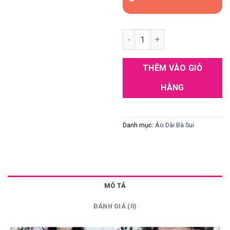
Áo dài cho mẹ đỏ lụa đính đá 
THÊM VÀO GIỎ
HÀNG
Danh mục:
Áo Dài Bà Sui
MÔ TẢ
ĐÁNH GIÁ (0)