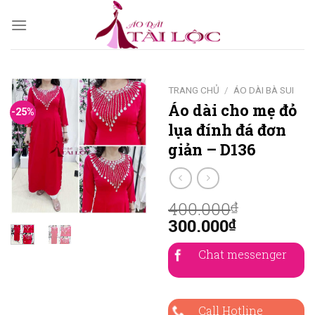
Skip
to
content
TRANG CHỦ
/
ÁO DÀI BÀ SUI
Áo dài cho mẹ đỏ
-25%
lụa đính đá đơn
giản – D136
400.000
₫
300.000
₫
Chat messenger
Call Hotline