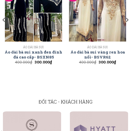
ÁO DÀI BÀ SUI
ÁO DÀI BÀ SUI
Áo dài bà sui xanh đen đính
Áo dài bà sui vàng ren hoa
đá cao cấp- BSXN85
nổi- BSVR62
400.000
₫
300.000
₫
400.000
₫
300.000
₫
ĐỐI TÁC - KHÁCH HÀNG