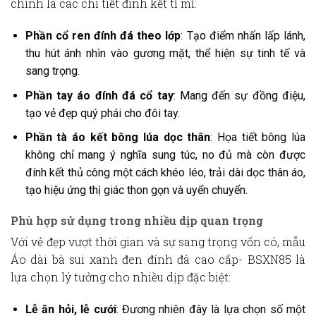
chính là các chi tiết đính kết tỉ mỉ:
Phần cổ ren đính đá theo lớp
: Tạo điểm nhấn lấp lánh,
thu hút ánh nhìn vào gương mặt, thể hiện sự tinh tế và
sang trọng.
Phần tay áo đính đá cổ tay
: Mang đến sự đồng điệu,
tạo vẻ đẹp quý phái cho đôi tay.
Phần tà áo kết bông lúa dọc thân
: Họa tiết bông lúa
không chỉ mang ý nghĩa sung túc, no đủ mà còn được
đính kết thủ công một cách khéo léo, trải dài dọc thân áo,
tạo hiệu ứng thị giác thon gọn và uyển chuyển.
Phù hợp sử dụng trong nhiều dịp quan trọng
Với vẻ đẹp vượt thời gian và sự sang trọng vốn có, mẫu
Áo dài bà sui xanh đen đính đá cao cấp- BSXN85
là
lựa chọn lý tưởng cho nhiều dịp đặc biệt:
Lễ ăn hỏi, lễ cưới
: Đương nhiên đây là lựa chọn số một