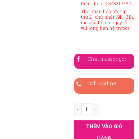
Điện thoại: 0343210489
Thời gian hoạt động:
thứ 2- chủ nhật (9h- 21h,
mở cửa tất cả ngày lễ
vui lòng liên hệ trước)
Chat messenger
Call Hotline
Áo dài bà sui xanh đen đính đ
THÊM VÀO GIỎ
HÀNG