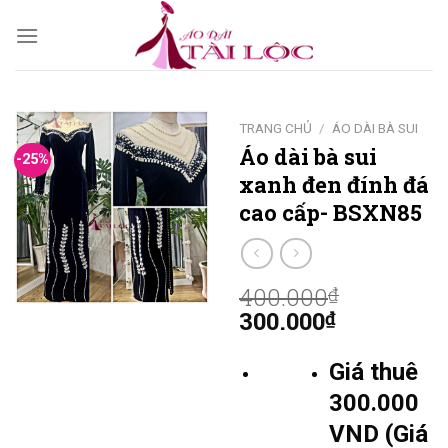
Skip
to
content
TRANG CHỦ
/
ÁO DÀI BÀ SUI
Áo dài bà sui
-25%
xanh đen đính đá
cao cấp- BSXN85
400.000
₫
300.000
₫
Giá thuê
300.000
VND (Giá