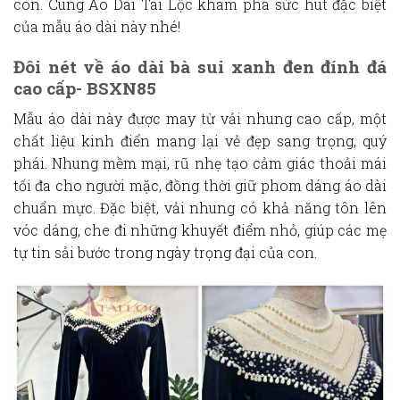
con. Cùng Áo Dài Tài Lộc khám phá sức hút đặc biệt
của mẫu áo dài này nhé!
Đôi nét về áo dài bà sui xanh đen đính đá
cao cấp- BSXN85
Mẫu áo dài này được may từ
vải nhung cao cấp
, một
chất liệu kinh điển mang lại vẻ đẹp sang trọng, quý
phái. Nhung mềm mại, rũ nhẹ tạo cảm giác thoải mái
tối đa cho người mặc, đồng thời giữ phom dáng áo dài
chuẩn mực. Đặc biệt, vải nhung có khả năng tôn lên
vóc dáng, che đi những khuyết điểm nhỏ, giúp các mẹ
tự tin sải bước trong ngày trọng đại của con.