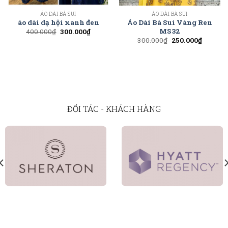
ÁO DÀI BÀ SUI
ÁO DÀI BÀ SUI
áo dài dạ hội xanh đen
Áo Dài Bà Sui Vàng Ren
MS32
400.000
₫
300.000
₫
300.000
₫
250.000
₫
ĐỐI TÁC - KHÁCH HÀNG