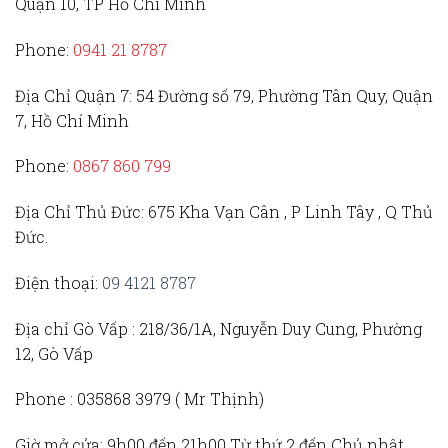
Quận 10, TP Hồ Chí Minh
Phone:
0941 21 8787
Địa Chỉ Quận 7:
54 Đường số 79, Phường Tân Quy, Quận
7, Hồ Chí Minh
Phone:
0867 860 799
Địa Chỉ Thủ Đức
: 675 Kha Vạn Cân , P Linh Tây , Q Thủ
Đức.
Điện thoại:
09 4121 8787
Địa chỉ Gò Vấp :
218/36/1A, Nguyễn Duy Cung, Phường
12, Gò Vấp
Phone :
035868 3979 (
Mr Thịnh)
Giờ mở cửa:
9h00 đến 21h00 Từ thứ 2 đến Chủ nhật