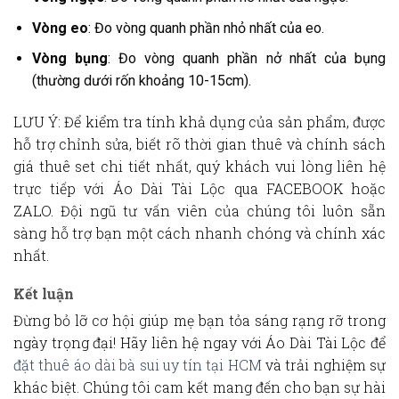
Vòng eo
: Đo vòng quanh phần nhỏ nhất của eo.
Vòng bụng
: Đo vòng quanh phần nở nhất của bụng
(thường dưới rốn khoảng 10-15cm).
LƯU Ý
: Để kiểm tra tính
khả dụng của sản phẩm
, được
hỗ trợ chỉnh sửa
, biết rõ
thời gian thuê
và
chính sách
giá thuê set
chi tiết nhất, quý khách vui lòng liên hệ
trực tiếp với Áo Dài Tài Lộc qua
FACEBOOK
hoặc
ZALO
. Đội ngũ tư vấn viên của chúng tôi luôn sẵn
sàng hỗ trợ bạn một cách nhanh chóng và chính xác
nhất.
Kết luận
Đừng bỏ lỡ cơ hội giúp mẹ bạn tỏa sáng rạng rỡ trong
ngày trọng đại! Hãy liên hệ ngay với
Áo Dài Tài Lộc
để
đặt thuê áo dài bà sui uy tín tại HCM
và trải nghiệm sự
khác biệt. Chúng tôi cam kết mang đến cho bạn sự hài