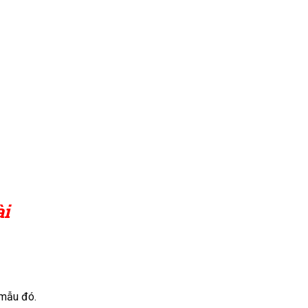
ài
 mẫu đó.