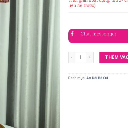
Thời gian hoạt động: thứ 2- c
liên hệ trước)
Chat messenger
Áo Dài Bà Sui Đỏ Ren Hoa Hồn
THÊM VÀO
Danh mục:
Áo Dài Bà Sui