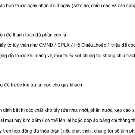
c bạn trước ngày nhận đồ 3 ngày (size áo; chiều cao và cân nặng
ền để thanh toán đủ phần còn lại
iấy tờ tùy thân như CMND / GPLX / Hộ Chiếu…hoặc 1 triệu để cọc 
ng đồ trước khi mang về, mọi thiếu sót chúng tôi không chịu trác
g đồ trước khi trả lại cọc cho quý khách
m dính bất kì các chất khó tẩy rửa như: nhớt, phấn nước, kẹo cao 
hai mặt hay kim bấm ( có thể lên lai hoặc bóp áo bằng chỉ thông t
y trên hợp đồng đã thỏa thận ( nếu phát sinh , chúng tôi sẽ tính 