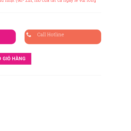
hủ nhật (9h- 21h, mở cửa tất cả ngày lễ vui lòng
Call Hotline
g BSD-R36 số lượng
 GIỎ HÀNG