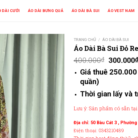
 DÀI CƯỚI
ÁO DÀI BƯNG QUẢ
ÁO DÀI BÀ SUI
ÁO VEST NAM
TRANG CHỦ
/
ÁO DÀI BÀ SUI
Áo Dài Bà Sui Đỏ 
400.000
300.000
₫
Giá thuê 250.000
quần)
Thời gian lấy và 
Lưu ý: Sản phẩm có sẵn tại
Địa chỉ: 50 Bàu Cát 3 , Phườn
Điện thoại: 0343210489