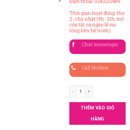
Điện thoại: 0343210489
Thời gian hoạt động: thứ
2- chủ nhật (9h- 21h, mở
cửa tất cả ngày lễ vui
lòng liên hệ trước)
Chat messenger
Call Hotline
Áo dài bưng quả cam hướng d
THÊM VÀO GIỎ
HÀNG