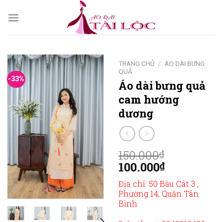
Skip
to
content
TRANG CHỦ
/
ÁO DÀI BƯNG
QUẢ
-33%
Áo dài bưng quả
cam hướng
dương
150.000
₫
100.000
₫
Địa chỉ: 50 Bàu Cát 3 ,
Phường 14, Quận Tân
Bình