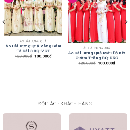
ÁO DÀI BƯNG QUẢ
Áo Dài Bưng Quả Vàng Gấm
ÁO DÀI BƯNG QUẢ
Tà Dài 3 BQ-VGT
Áo Dài Bưng Quả Màu Đỏ Kết
120.000
₫
100.000
₫
Cườm Trắng BQ-DKC
120.000
₫
100.000
₫
ĐỐI TÁC - KHÁCH HÀNG