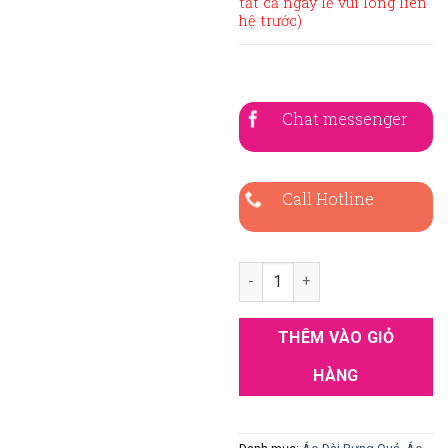
tất cả ngày lễ vui lòng liên
hệ trước)
Chat messenger
Call Hotline
Áo Dài Bưng Quả Cách Tân Nữ
THÊM VÀO GIỎ
HÀNG