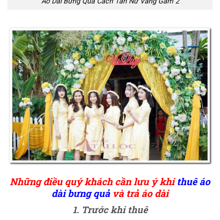
Áo Dài Bưng Quả Cách Tân Nữ Vàng Gấm 2
Những điều quý khách cần lưu ý khi
thuê áo
dài bưng quả
và trả áo dài
1. Trước khi thuê