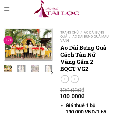
Skip
to
content
TRANG CHỦ
/
ÁO DÀI BƯNG
QUẢ
/
ÁO DÀI BƯNG QUẢ MÀU
-17%
VÀNG
Áo Dài Bưng Quả
Cách Tân Nữ
Vàng Gấm 2
BQCT-VG2
120.000
₫
100.000
₫
Giá thuê 1 bộ
130.000 VND/1 bộ