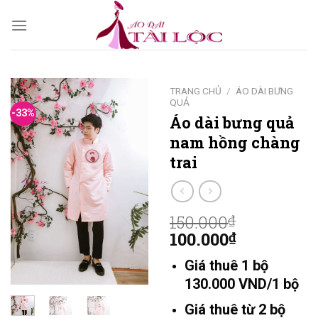
Skip
to
content
TRANG CHỦ
/
ÁO DÀI BƯNG
QUẢ
-33%
Áo dài bưng quả
nam hồng chàng
trai
150.000
₫
100.000
₫
Giá thuê 1 bộ
130.000 VND/1 bộ
Giá thuê từ 2 bộ