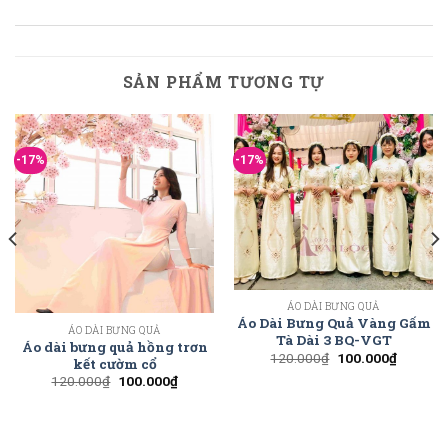
SẢN PHẨM TƯƠNG TỰ
-17%
-17%
ÁO DÀI BƯNG QUẢ
Áo Dài Bưng Quả Vàng Gấm
ÁO DÀI BƯNG QUẢ
Tà Dài 3 BQ-VGT
Áo dài bưng quả hồng trơn
120.000
₫
100.000
₫
kết cườm cổ
120.000
₫
100.000
₫