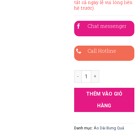
tất cả ngày lễ vui lòng liên
hệ trước)
Chat messenger
Call Hotline
Áo dài bưng quả nam hồng chà
THÊM VÀO GIỎ
HÀNG
Danh mục:
Áo Dài Bưng Quả