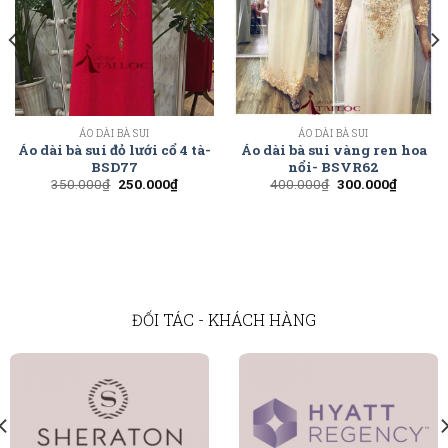
ÁO DÀI BÀ SUI
ÁO DÀI BÀ SUI
Áo dài bà sui đỏ lưới cổ 4 tà-
Áo dài bà sui vàng ren hoa
BSD77
nổi- BSVR62
350.000
₫
250.000
₫
400.000
₫
300.000
₫
ĐỐI TÁC - KHÁCH HÀNG