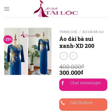
Skip
to
content
TRANG CHỦ
/
ÁO DÀI BÀ SUI
Áo dài bà sui
-25%
xanh-XD 200
400.000
₫
300.000
₫
Chat messenger
Call Hotline