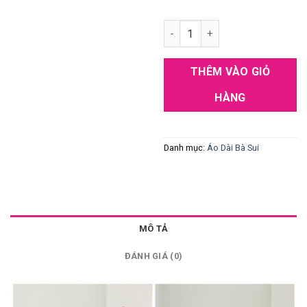
Áo dài bà sui xanh-XD 200 số 
THÊM VÀO GIỎ
HÀNG
Danh mục:
Áo Dài Bà Sui
MÔ TẢ
ĐÁNH GIÁ (0)