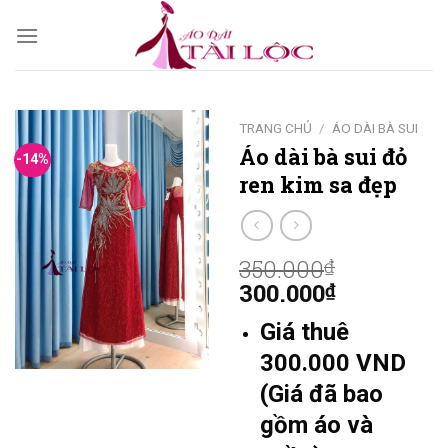
Skip
to
content
TRANG CHỦ
/
ÁO DÀI BÀ SUI
Áo dài bà sui đỏ
-14%
ren kim sa đẹp
350.000
₫
300.000
₫
Giá thuê
300.000 VND
(Giá đã bao
gồm áo và