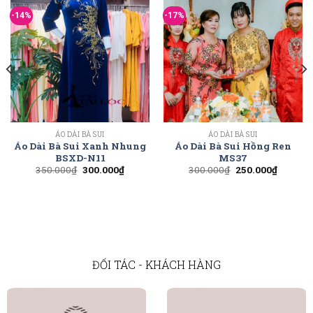
-14%
-17%
ÁO DÀI BÀ SUI
ÁO DÀI BÀ SUI
Áo Dài Bà Sui Xanh Nhung
Áo Dài Bà Sui Hồng Ren
BSXD-N11
MS37
350.000
₫
300.000
₫
300.000
₫
250.000
₫
ĐỐI TÁC - KHÁCH HÀNG