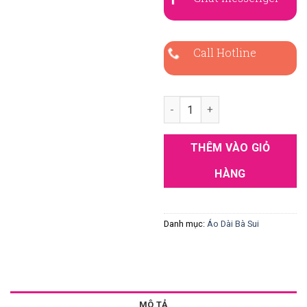
Call Hotline
Áo dài bà sui đỏ ren kim sa đẹ
THÊM VÀO GIỎ
HÀNG
Danh mục:
Áo Dài Bà Sui
MÔ TẢ