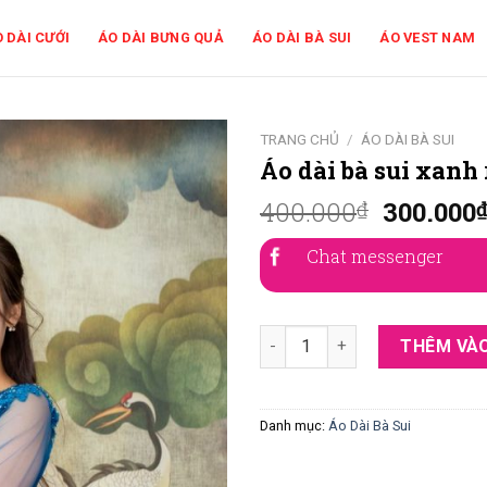
 DÀI CƯỚI
ÁO DÀI BƯNG QUẢ
ÁO DÀI BÀ SUI
ÁO VEST NAM
TRANG CHỦ
/
ÁO DÀI BÀ SUI
Áo dài bà sui xanh
400.000
300.000
₫
Chat messenger
Áo dài bà sui xanh ren -XR254
THÊM VÀO
Danh mục:
Áo Dài Bà Sui