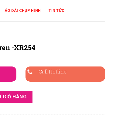
ÁO DÀI CHỤP HÌNH
TIN TỨC
 ren -XR254
₫
Call Hotline
 số lượng
 GIỎ HÀNG