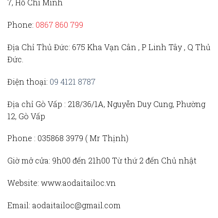
7, Hồ Chí Minh
Phone:
0867 860 799
Địa Chỉ Thủ Đức
: 675 Kha Vạn Cân , P Linh Tây , Q Thủ
Đức.
Điện thoại:
09 4121 8787
Địa chỉ Gò Vấp :
218/36/1A, Nguyễn Duy Cung, Phường
12, Gò Vấp
Phone :
035868 3979 (
Mr Thịnh)
Giờ mở cửa:
9h00 đến 21h00 Từ thứ 2 đến Chủ nhật
Website:
www.aodaitailoc.vn
Email:
aodaitailoc@gmail.com