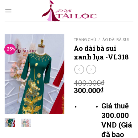
Skip
to
content
TRANG CHỦ
/
ÁO DÀI BÀ SUI
Áo dài bà sui
-25%
xanh lụa -VL318
400.000
₫
300.000
₫
Giá thuê
300.000
VND (Giá
đã bao