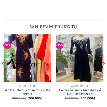
SẢN PHẨM TƯƠNG TỰ
-33%
-25%
ÁO DÀI BÀ SUI
ÁO DÀI BÀ SUI
Áo Dài Bà Sui Tím Than Vẽ
Áo dài bà sui xanh đen cổ
BST-2
lưới -BSXDN83
300.000
₫
200.000
₫
400.000
₫
300.000
₫