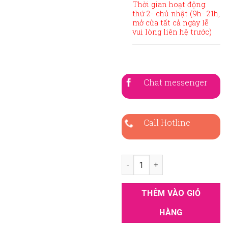
Thời gian hoạt động:
thứ 2- chủ nhật (9h- 21h,
mở cửa tất cả ngày lễ
vui lòng liên hệ trước)
Chat messenger
Call Hotline
Áo dài bà sui xanh lụa -VL318 
THÊM VÀO GIỎ
HÀNG