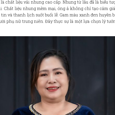
là chất liệu
vải nhung
cao cấp. Nhung từ lâu đã là biểu tư
. Chất liệu nhung mềm mại, óng ả không chỉ tạo cảm giá
 tin và thanh lịch suốt buổi lễ. Gam màu
xanh đen
huyền bí
ười phụ nữ trung niên. Đây thực sự là một lựa chọn lý tư