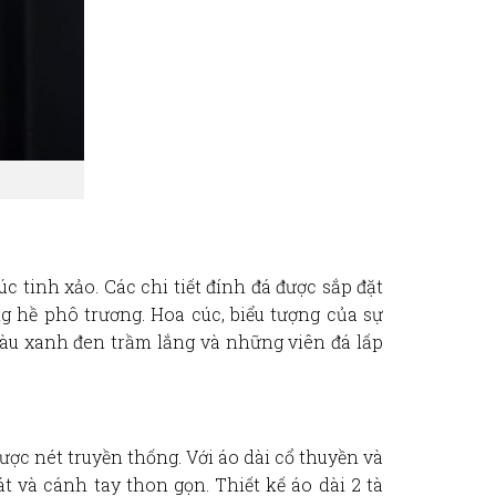
úc
tinh xảo. Các chi tiết đính đá được sắp đặt
 hề phô trương. Hoa cúc, biểu tượng của sự
màu xanh đen trầm lắng và những viên đá lấp
ược nét truyền thống. Với
áo dài cổ thuyền
và
át và cánh tay thon gọn. Thiết kế
áo dài 2 tà