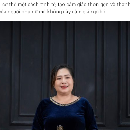
 cơ thể một cách tinh tế, tạo cảm giác thon gọn và thanh
 của người phụ nữ mà không gây cảm giác gò bó.