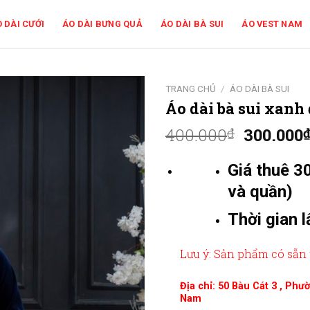
 DÀI CƯỚI
ÁO DÀI BƯNG QUẢ
ÁO DÀI BÀ SUI
ÁO VEST NAM
TRANG CHỦ
/
ÁO DÀI BÀ SUI
Áo dài bà sui xan
400.000
300.000
₫
Giá thuê 3
và quần)
Thời gian l
Lưu ý: Sản phẩm có sẵn 
Địa chỉ: 50 Bàu Cát 3 , Ph
Nam