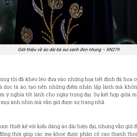
Giới thiệu về áo dài bà sui xanh đen nhung – XN279
húng tôi đã khéo léo đưa vào những họa tiết
đính đá hoa c
à dọc tà áo
, tạo nên những điểm nhấn lấp lánh mà không
m ý nghĩa tốt lành cho ngày trọng đại. Sự kết hợp giữa 
 mọi ánh nhìn mà vẫn giữ được sự trang nhã.
ược thiết kế với
kiểu dáng áo dài hiện đại
, nhưng vẫn giữ đ
u, đồng thời giúp các mẹ khoe được phần cổ cao thanh tho