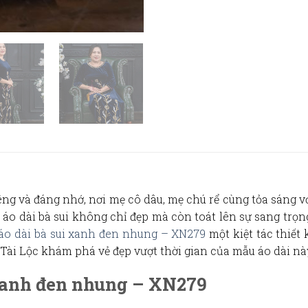
êng và đáng nhớ, nơi mẹ cô dâu, mẹ chú rể cùng tỏa sáng 
ộ
áo dài bà sui
không chỉ đẹp mà còn toát lên sự sang trọng,
áo dài bà sui xanh đen nhung – XN279
một kiệt tác thiết
Tài Lộc khám phá vẻ đẹp vượt thời gian của mẫu áo dài nà
i xanh đen nhung – XN279