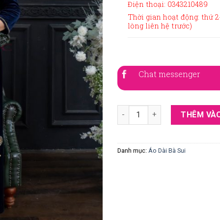
Điện thoại: 0343210489
Thời gian hoạt động: thứ 2-
lòng liên hệ trước)
Chat messenger
Áo dài bà sui xanh đen nhung
THÊM VÀO
Danh mục:
Áo Dài Bà Sui