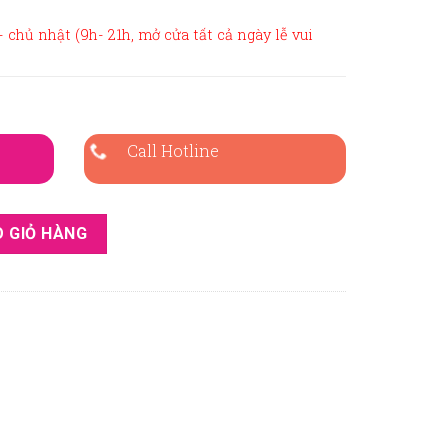
 chủ nhật (9h- 21h, mở cửa tất cả ngày lễ vui
Call Hotline
- XN279 số lượng
 GIỎ HÀNG