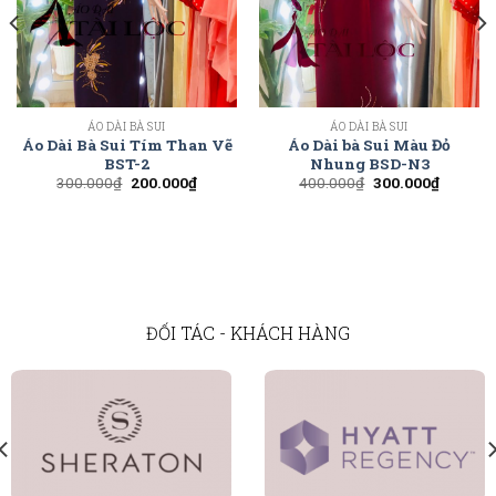
ÁO DÀI BÀ SUI
ÁO DÀI BÀ SUI
Áo Dài Bà Sui Tím Than Vẽ
Áo Dài bà Sui Màu Đỏ
BST-2
Nhung BSD-N3
300.000
₫
200.000
₫
400.000
₫
300.000
₫
ĐỐI TÁC - KHÁCH HÀNG