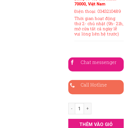
70000, Việt Nam
Điện thoại: 0343210489
Thời gian hoạt động:
thứ 2- chủ nhật (9h- 21h,
mở cửa tất cả ngày lễ
vui lòng liên hệ trước)
Chat messenger
Call Hotline
Áo dài bà sui xanh đen nhung
THÊM VÀO GIỎ