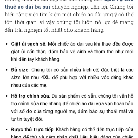
thuê áo dài bà sui
chuyên nghiệp, tiện lợi. Chúng tôi
hiểu rằng việc tìm kiếm một chiếc áo dài ưng ý có thể
tốn thời gian, vì vậy chúng tôi luôn nỗ lực để mang
đến trải nghiệm tốt nhất cho khách hàng.
Giặt ủi sạch sẽ
: Mỗi chiếc áo dài sau khi thuê đều được
giặt ủi cẩn thận, đảm bảo vệ sinh và thơm tho như mới
khi đến tay khách hàng.
Đủ size
: Chúng tôi có sẵn nhiều kích cỡ, đặc biệt là các
size lớn như
4XL
để phù hợp với nhiều vóc dáng khác
nhau của các mẹ.
Hỗ trợ chỉnh sửa
: Dù sản phẩm có sẵn, chúng tôi vẫn hỗ
trợ chỉnh sửa nhẹ nhàng để chiếc áo dài vừa vặn hoàn hảo
với số đo của từng người mẹ, đảm bảo sự thoải mái và
tự tin tuyệt đối.
Được thử trực tiếp
: Khách hàng có thể đến trực tiếp cửa
hàng để thử và cảm nhận chất liệu, kiểu dáng của chiếc