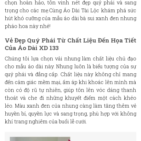
chọn hoàn hảo, tôn vinh nét đẹp quý phái và sang
trọng cho các mẹ.Cùng Áo Dài Tài Lộc khám phá sức
hút khó cưỡng của mẫu
áo dài bà sui xanh đen nhung
pháo hoa
này nhé!
Vẻ Đẹp Quý Phái Từ Chất Liệu Đến Họa Tiết
Của Áo Dài XD 133
Chúng tôi lựa chọn
vải nhung
làm chất liệu chủ đạo
cho mẫu áo dài này. Nhung luôn là biểu tượng của sự
quý phái và đẳng cấp. Chất liệu này không chỉ mang
đến cảm giác mềm mại, ấm áp khi khoác lên mình mà
còn có độ rũ tự nhiên, giúp tôn lên vóc dáng thanh
thoát và che đi những khuyết điểm một cách khéo
léo. Màu
xanh đen
của nhung càng làm tăng thêm vẻ
huyền bí, quyền lực và sang trọng, phù hợp với không
khí trang nghiêm của buổi lễ cưới.