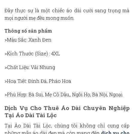
Đây thực sự là một chiếc
áo dài cưới sang trọng
mà
mọi người mẹ đều mong muốn.
Thông số sản phẩm
>Màu Sắc
: Xanh Đen
>Kích Thước (Size)
: 4XL
>Chất Liệu:
Vải Nhung
>Hoạ Tiết
: Đính Đá, Pháo Hoa
>Phù Hợp
: Bà Sui, Mẹ Cô Dâu,, Ngồi Họ, Bà Nội, Ngoại
Dịch Vụ Cho Thuê Áo Dài Chuyên Nghiệp
Tại Áo Dài Tài Lộc
Tại Áo Dài Tài Lộc, chúng tôi không chỉ cung cấp
những mẫu áo dài đẹp mà còn mang đến
dịch vụ cho