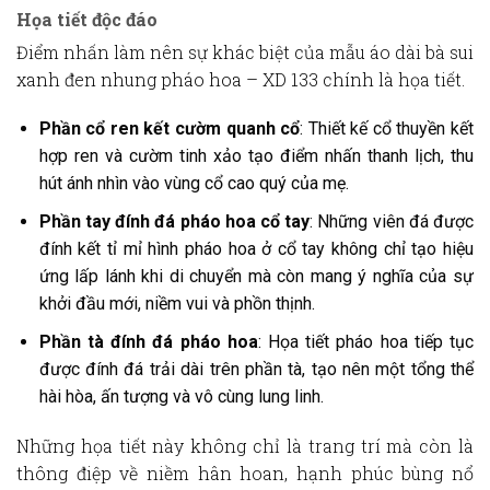
Họa tiết độc đáo
Điểm nhấn làm nên sự khác biệt của mẫu
áo dài bà sui
xanh đen nhung pháo hoa – XD 133
chính là họa tiết.
Phần cổ ren kết cườm quanh cổ
: Thiết kế cổ thuyền kết
hợp ren và cườm tinh xảo tạo điểm nhấn thanh lịch, thu
hút ánh nhìn vào vùng cổ cao quý của mẹ.
Phần tay đính đá pháo hoa cổ tay
: Những viên đá được
đính kết tỉ mỉ hình pháo hoa ở cổ tay không chỉ tạo hiệu
ứng lấp lánh khi di chuyển mà còn mang ý nghĩa của sự
khởi đầu mới, niềm vui và phồn thịnh.
Phần tà đính đá pháo hoa
: Họa tiết pháo hoa tiếp tục
được đính đá trải dài trên phần tà, tạo nên một tổng thể
hài hòa, ấn tượng và vô cùng lung linh.
Những họa tiết này không chỉ là trang trí mà còn là
thông điệp về niềm hân hoan, hạnh phúc bùng nổ