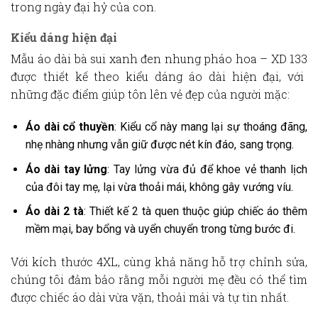
trong ngày đại hỷ của con.
Kiểu dáng hiện đại
Mẫu
áo dài bà sui xanh đen nhung pháo hoa – XD 133
được thiết kế theo kiểu dáng áo dài hiện đại, với
những đặc điểm giúp tôn lên vẻ đẹp của người mặc:
Áo dài cổ thuyền
: Kiểu cổ này mang lại sự thoáng đãng,
nhẹ nhàng nhưng vẫn giữ được nét kín đáo, sang trọng.
Áo dài tay lửng
: Tay lửng vừa đủ để khoe vẻ thanh lịch
của đôi tay mẹ, lại vừa thoải mái, không gây vướng víu.
Áo dài 2 tà
: Thiết kế 2 tà quen thuộc giúp chiếc áo thêm
mềm mại, bay bổng và uyển chuyển trong từng bước đi.
Với
kích thước 4XL
, cùng khả năng hỗ trợ chỉnh sửa,
chúng tôi đảm bảo rằng mỗi người mẹ đều có thể tìm
được chiếc áo dài vừa vặn, thoải mái và tự tin nhất.