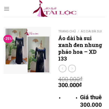
Skip
to
content
TRANG CHỦ
/
ÁO DÀI BÀ SUI
Áo dài bà sui
-25%
xanh đen nhung
pháo hoa – XD
133
400.000
₫
300.000
₫
Giá thuê
300.000