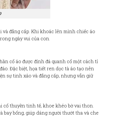
9
i và đẳng cấp. Khi khoác lên mình chiếc
áo
trong ngày vui của con.
Phần cổ áo được
đính đá quanh cổ
một cách tỉ
đáo. Đặc biệt,
họa tiết ren dọc tà áo
tạo nên
iện sự tinh xảo và đẳng cấp, nhưng vẫn giữ
ài cổ thuyền
tinh tế, khoe khéo bờ vai thon.
tà
bay bổng, giúp dáng người thướt tha và che