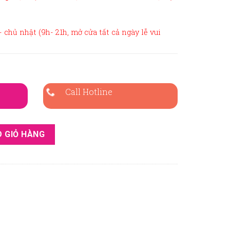
 chủ nhật (9h- 21h, mở cửa tất cả ngày lễ vui
Call Hotline
 tiết vàng đơn giản - VR119 số lượng
 GIỎ HÀNG