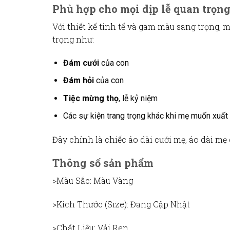
Phù hợp cho mọi dịp lễ quan trọn
Với thiết kế tinh tế và gam màu sang trọng, 
trọng như:
Đám cưới
của con
Đám hỏi
của con
Tiệc mừng thọ
, lễ kỷ niệm
Các sự kiện trang trọng khác khi mẹ muốn xuất h
Đây chính là chiếc
áo dài cưới mẹ
,
áo dài mẹ
Thông số sản phẩm
>Màu Sắc
: Màu Vàng
>Kích Thước (Size)
: Đang Cập Nhật
>Chất Liệu
: Vải Ren