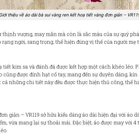
Giới thiệu về áo dài bà sui vàng ren kết hoạ tiết vàng đơn giản – VR11
 thịnh vượng, may mắn mà còn là sắc màu của sự quý phá
 rạng ngời, sang trọng, thể hiện đúng vị thế của người mẹ 
 tiết kim sa và đánh đá
được kết hợp một cách khéo léo. 
áo cũng được
đính hạt cổ tay
, mang đến sự duyên dáng, kín 
t cả những chi tiết này đều được thực hiện thủ công, thể h
 đơn giản – VR119
sở hữu kiểu dáng
áo dài hiện đại
với
áo d
m, vừa mang lại sự thoải mái. Đặc biệt, áo được may với
4 
éo.