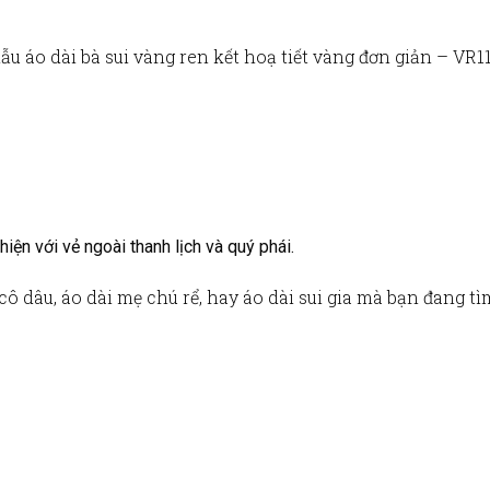
g
mẫu
áo dài bà sui vàng ren kết hoạ tiết vàng đơn giản – VR1
iện với vẻ ngoài thanh lịch và quý phái.
 cô dâu
,
áo dài mẹ chú rể
, hay
áo dài sui gia
mà bạn đang tì