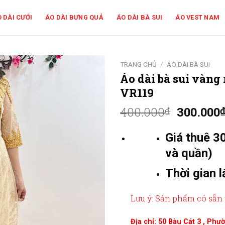
 DÀI CƯỚI
ÁO DÀI BƯNG QUẢ
ÁO DÀI BÀ SUI
ÁO VEST NAM
TRANG CHỦ
/
ÁO DÀI BÀ SUI
Áo dài bà sui vàng 
VR119
400.000
300.000
₫
Giá thuê 3
và quần)
Thời gian l
Lưu ý: Sản phẩm có sẵn 
Địa chỉ: 50 Bàu Cát 3 , Ph