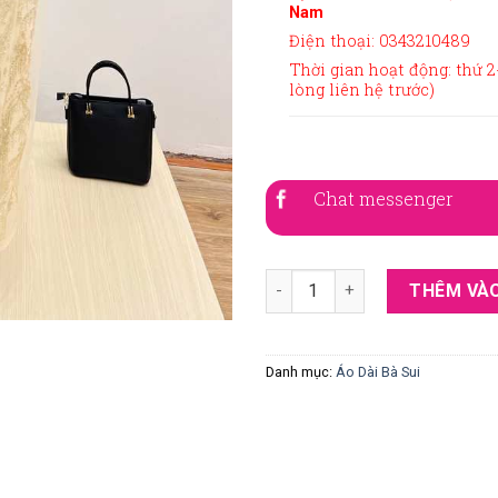
Nam
Điện thoại: 0343210489
Thời gian hoạt động: thứ 2-
lòng liên hệ trước)
Chat messenger
Áo dài bà sui vàng ren kết hoạ
THÊM VÀO
Danh mục:
Áo Dài Bà Sui