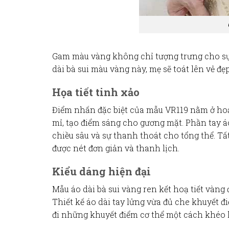
Gam màu vàng
không chỉ tượng trưng cho sự
dài bà sui
màu vàng này, mẹ sẽ toát lên vẻ đẹp
Họa tiết tinh xảo
Điểm nhấn đặc biệt của mẫu VR119 nằm ở
hoạ
mỉ, tạo điểm sáng cho gương mặt. Phần tay 
chiều sâu và sự thanh thoát cho tổng thể. Tấ
được nét
đơn giản
và thanh lịch.
Kiểu dáng hiện đại
Mẫu
áo dài bà sui vàng ren kết hoạ tiết vàng
Thiết kế
áo dài tay lửng
vừa đủ che khuyết điể
đi những khuyết điểm cơ thể một cách khéo l