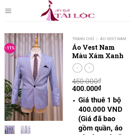
Skip
to
content
TRANG CHỦ
/
ÁO VEST NAM
Áo Vest Nam
-11%
Màu Xám Xanh
450.000
₫
400.000
₫
Giá thuê 1 bộ
400.000 VND
(Giá đã bao
gồm quần, áo