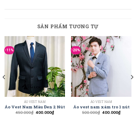
SẢN PHẨM TƯƠNG TỰ
-11%
-20%
ÁO VEST NAM
ÁO VEST NAM
Áo Vest Nam Màu Đen 2 Nút
Áo vest nam xám tro 1 nút
450.000
₫
400.000
₫
500.000
₫
400.000
₫