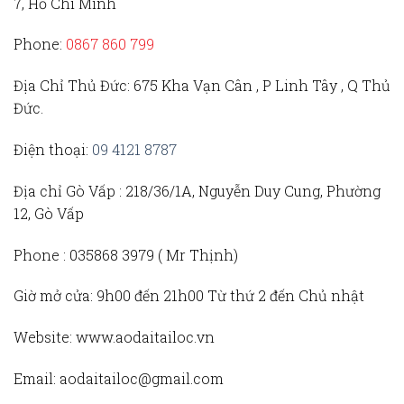
7, Hồ Chí Minh
Phone:
0867 860 799
Địa Chỉ Thủ Đức
: 675 Kha Vạn Cân , P Linh Tây , Q Thủ
Đức.
Điện thoại:
09 4121 8787
Địa chỉ Gò Vấp :
218/36/1A, Nguyễn Duy Cung, Phường
12, Gò Vấp
Phone :
035868 3979 (
Mr Thịnh)
Giờ mở cửa:
9h00 đến 21h00 Từ thứ 2 đến Chủ nhật
Website:
www.aodaitailoc.vn
Email:
aodaitailoc@gmail.com