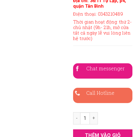
Địa chỉ: 36/11 Tự Lập, p4,
quận Tân Bình
Điện thoại: 0343210489
Thời gian hoạt động: thứ 2-
chủ nhật (9h- 21h, mở cửa
tất cả ngày lễ vui lòng liên
hệ trước)
Chat messenger
Call Hotline
Áo Vest Nam Màu Xám Xanh s
THÊM VÀO GIỎ