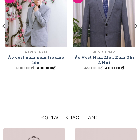
ÁO VEST NAM
ÁO VEST NAM
Áo vest nam xám tro size
Áo Vest Nam Màu Xám Ghi
lớn
2 Nút
500.000
₫
400.000
₫
450.000
₫
400.000
₫
ĐỐI TÁC - KHÁCH HÀNG