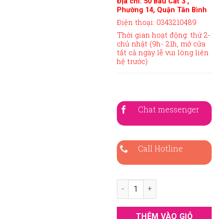
Địa chỉ: 50 Bàu Cát 3 ,
Phường 14, Quận Tân Bình
Điện thoại: 0343210489
Thời gian hoạt động: thứ 2-
chủ nhật (9h- 21h, mở cửa
tất cả ngày lễ vui lòng liên
hệ trước)
Chat messenger
Call Hotline
Áo Vest Nam Màu Đen 1 Nút s
THÊM VÀO GIỎ