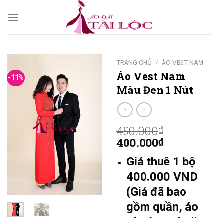
Skip
to
content
TRANG CHỦ
/
ÁO VEST NAM
Áo Vest Nam
-11%
Màu Đen 1 Nút
450.000
₫
400.000
₫
Giá thuê 1 bộ
400.000 VND
(Giá đã bao
gồm quần, áo