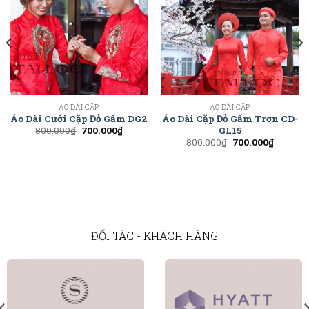
ÁO DÀI CẶP
ÁO DÀI CẶP
Áo Dài Cưới Cặp Đỏ Gấm DG2
Áo Dài Cặp Đỏ Gấm Trơn CD-
GL15
800.000
₫
700.000
₫
800.000
₫
700.000
₫
ĐỐI TÁC - KHÁCH HÀNG