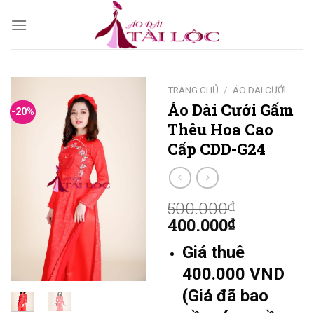
Skip
to
content
TRANG CHỦ
/
ÁO DÀI CƯỚI
Áo Dài Cưới Gấm
-20%
Thêu Hoa Cao
Cấp CDD-G24
500.000
₫
400.000
₫
Giá thuê
400.000 VND
(Giá đã bao