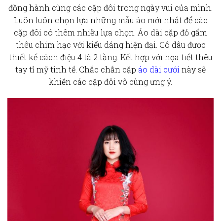
đồng hành cùng các cặp đôi trong ngày vui của mình.
Luôn luôn chọn lựa những mẫu áo mới nhất để các
cặp đôi có thêm nhiều lựa chọn. Áo dài cặp đỏ gấm
thêu chim hạc với kiểu dáng hiện đại. Cô dâu được
thiết kế cách điệu 4 tà 2 tầng. Kết hợp với họa tiết thêu
tay tỉ mỹ tinh tế. Chắc chắn cặp
áo dài cưới
này sẽ
khiến các cặp đôi vô cùng ưng ý.