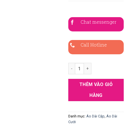
Chat messenger
Call Hotline
Áo Dài Cặp Đỏ Gấm Thêu Chim
THÊM VÀO GIỎ
HÀNG
Danh mục:
Áo Dài Cặp
,
Áo Dài
Cưới