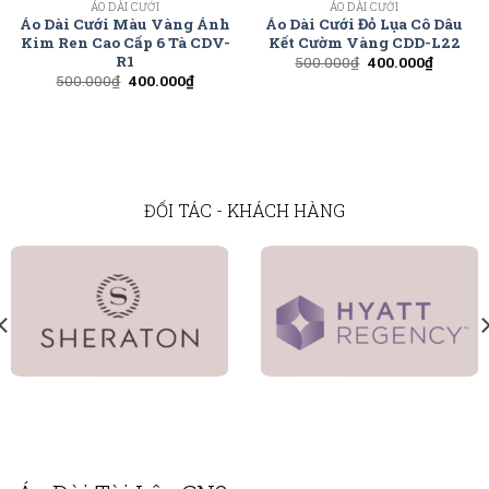
ÁO DÀI CƯỚI
ÁO DÀI CƯỚI
Áo Dài Cưới Màu Vàng Ánh
Áo Dài Cưới Đỏ Lụa Cô Dâu
Kim Ren Cao Cấp 6 Tà CDV-
Kết Cườm Vàng CDD-L22
R1
500.000
₫
400.000
₫
500.000
₫
400.000
₫
ĐỐI TÁC - KHÁCH HÀNG