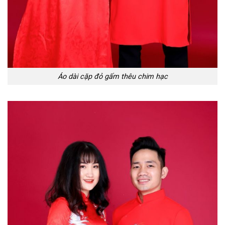
Áo dài cặp đỏ gấm thêu chim hạc