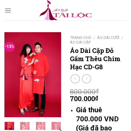
Skip
to
content
TRANG CHỦ
/
ÁO DÀI CƯỚI
/
ÁO DÀI CẶP
-13%
Áo Dài Cặp Đỏ
Gấm Thêu Chim
Hạc CD-G8
800.000
₫
700.000
₫
Giá thuê
700.000 VND
(Giá đã bao