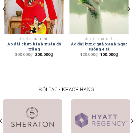
ÁO DÀI CHỤP HÌNH
ÁO DÀI BƯNG QUẢ
Áo dài chụp hình xuân đỏ
Áo dài bưng quả xanh ngọc
trăng
suông 4 tà
300.000
₫
200.000
₫
120.000
₫
100.000
₫
ĐỐI TÁC - KHÁCH HÀNG