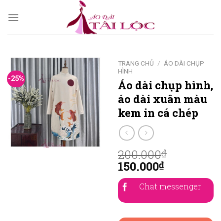
Skip
to
content
TRANG CHỦ
/
ÁO DÀI CHỤP
HÌNH
-25%
Áo dài chụp hình,
áo dài xuân màu
kem in cá chép
200.000
₫
150.000
₫
Chat messenger