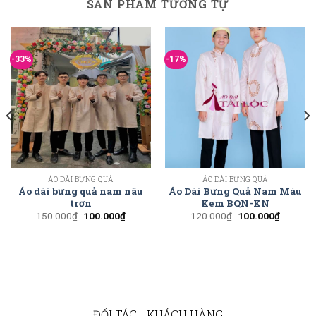
SẢN PHẨM TƯƠNG TỰ
-33%
-17%
ÁO DÀI BƯNG QUẢ
ÁO DÀI BƯNG QUẢ
Áo dài bưng quả nam nâu
Áo Dài Bưng Quả Nam Màu
trơn
Kem BQN-KN
150.000
₫
100.000
₫
120.000
₫
100.000
₫
ĐỐI TÁC - KHÁCH HÀNG