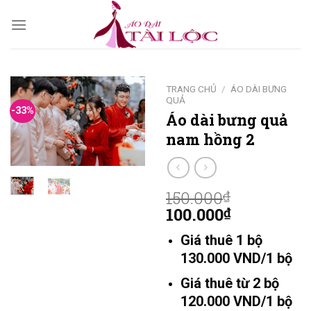
Skip
to
content
TRANG CHỦ
/
ÁO DÀI BƯNG
QUẢ
-33%
Áo dài bưng quả
nam hồng 2
150.000
₫
100.000
₫
Giá thuê 1 bộ
130.000 VND/1 bộ
Giá thuê từ 2 bộ
120.000 VND/1 bộ