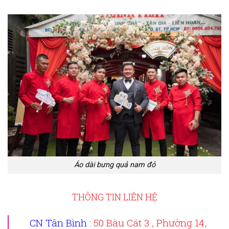
Áo dài bưng quả nam đỏ
THÔNG TIN LIÊN HỆ
CN Tân Bình :
50 Bàu Cát 3 , Phường 14,