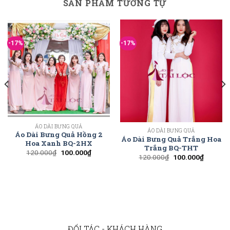
SẢN PHẨM TƯƠNG TỰ
-17%
-17%
ÁO DÀI BƯNG QUẢ
ÁO DÀI BƯNG QUẢ
Áo Dài Bưng Quả Hồng 2
Áo Dài Bưng Quả Trắng Hoa
Hoa Xanh BQ-2HX
Trắng BQ-THT
120.000
₫
100.000
₫
120.000
₫
100.000
₫
ĐỐI TÁC - KHÁCH HÀNG