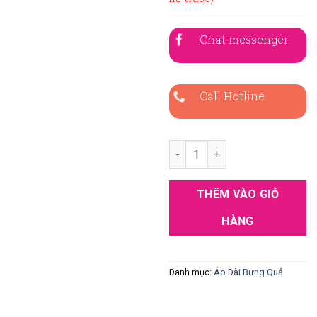
Chat messenger
Call Hotline
Áo dài bưng quả nam đỏ số lư
THÊM VÀO GIỎ
HÀNG
Danh mục:
Áo Dài Bưng Quả