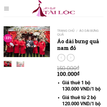
Skip
to
content
TRANG CHỦ
/
ÁO DÀI BƯNG
QUẢ
-33%
Áo dài bưng quả
nam đỏ
150.000
₫
100.000
₫
Giá thuê 1 bộ
130.000 VND/1 bộ
Giá thuê từ 2 bộ
120.000 VND/1 bộ