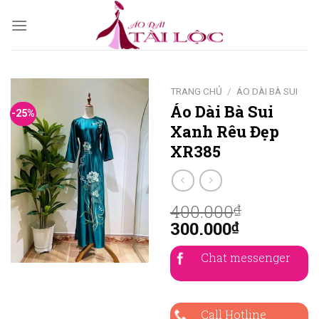
Skip
to
content
TRANG CHỦ
/
ÁO DÀI BÀ SUI
Áo Dài Bà Sui
-25%
Xanh Rêu Đẹp
XR385
400.000
₫
300.000
₫
Chat messenger
Call Hotline