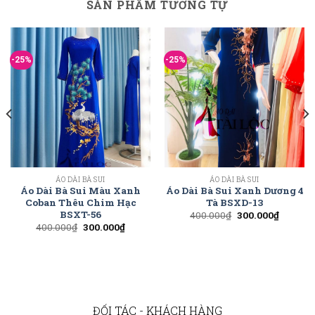
SẢN PHẨM TƯƠNG TỰ
-25%
-25%
ÁO DÀI BÀ SUI
ÁO DÀI BÀ SUI
Áo Dài Bà Sui Màu Xanh
Áo Dài Bà Sui Xanh Dương 4
Coban Thêu Chim Hạc
Tà BSXD-13
BSXT-56
400.000
₫
300.000
₫
400.000
₫
300.000
₫
ĐỐI TÁC - KHÁCH HÀNG