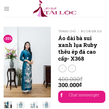
Skip
to
content
TRANG CHỦ
/
ÁO DÀI BÀ SUI
Áo dài bà sui
-25%
xanh lụa Ruby
thêu ép đá cao
cấp- X368
400.000
₫
300.000
₫
Chat messenger