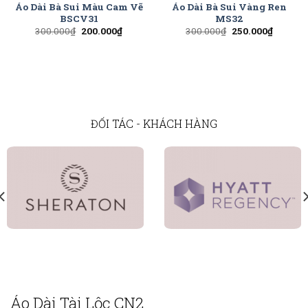
Áo Dài Bà Sui Màu Cam Vẽ
Áo Dài Bà Sui Vàng Ren
BSCV31
MS32
300.000
₫
200.000
₫
300.000
₫
250.000
₫
ĐỐI TÁC - KHÁCH HÀNG
Áo Dài Tài Lộc CN2