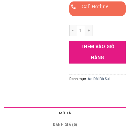
Call Hotline
Áo dài bà sui xanh lụa Ruby t
THÊM VÀO GIỎ
HÀNG
Danh mục:
Áo Dài Bà Sui
MÔ TẢ
ĐÁNH GIÁ (0)