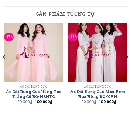
SẢN PHẨM TƯƠNG TỰ
-17%
-17%
ÁO DÀI BƯNG QUẢ
ÁO DÀI BƯNG QUẢ
Áo Dài Bưng Quả Hồng Hoa
Áo Dài Bưng Quả Màu Kem
Trắng Cổ BQ-H3HTC
Hoa Hồng BQ-KHH
120.000
₫
100.000
₫
120.000
₫
100.000
₫