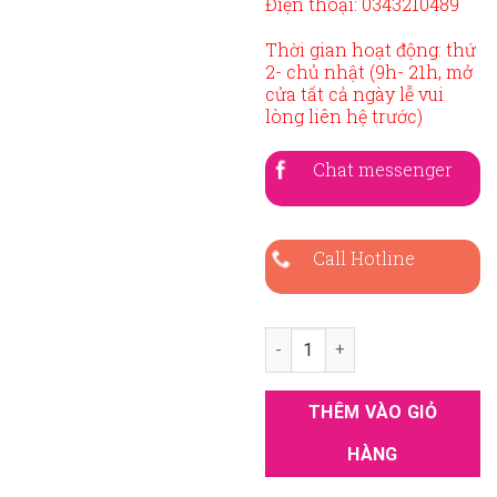
Điện thoại: 0343210489
Thời gian hoạt động: thứ
2- chủ nhật (9h- 21h, mở
cửa tất cả ngày lễ vui
lòng liên hệ trước)
Chat messenger
Call Hotline
Áo dài bưng quả xanh ngọc tr
THÊM VÀO GIỎ
HÀNG