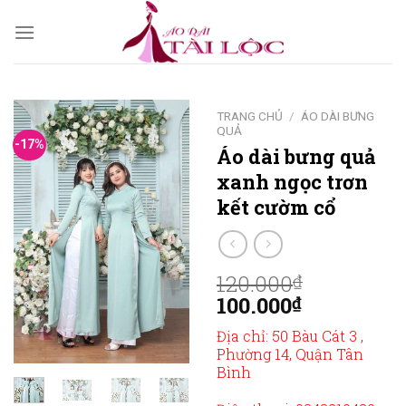
Skip
to
content
TRANG CHỦ
/
ÁO DÀI BƯNG
QUẢ
-17%
Áo dài bưng quả
xanh ngọc trơn
kết cườm cổ
120.000
₫
100.000
₫
Địa chỉ: 50 Bàu Cát 3 ,
Phường 14, Quận Tân
Bình