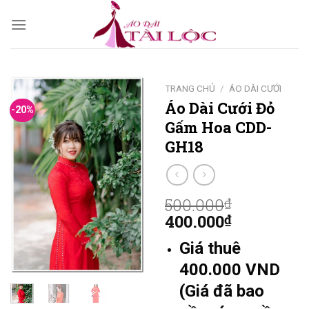
Skip
to
content
TRANG CHỦ
/
ÁO DÀI CƯỚI
Áo Dài Cưới Đỏ
-20%
Gấm Hoa CDD-
GH18
500.000
₫
400.000
₫
Giá thuê
400.000 VND
(Giá đã bao