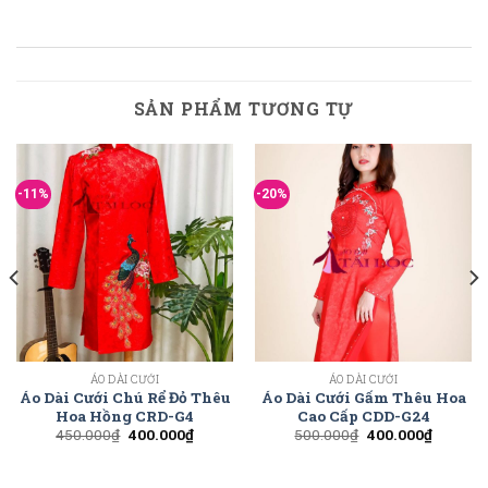
SẢN PHẨM TƯƠNG TỰ
-11%
-20%
ÁO DÀI CƯỚI
ÁO DÀI CƯỚI
Áo Dài Cưới Chú Rể Đỏ Thêu
Áo Dài Cưới Gấm Thêu Hoa
Hoa Hồng CRD-G4
Cao Cấp CDD-G24
450.000
₫
400.000
₫
500.000
₫
400.000
₫