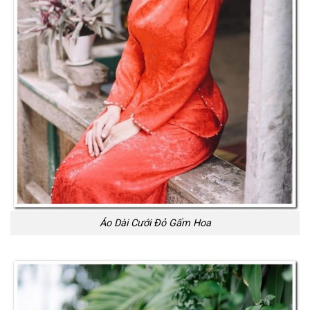
Áo Dài Cưới Đỏ Gấm Hoa