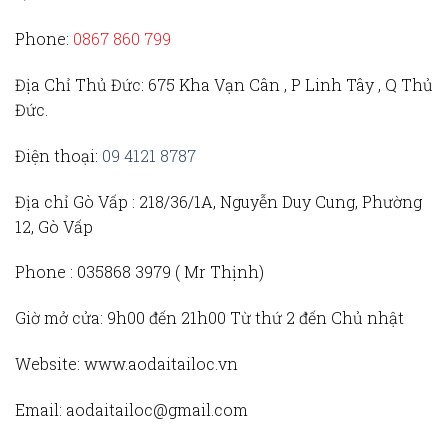
Phone:
0867 860 799
Địa Chỉ Thủ Đức
: 675 Kha Vạn Cân , P Linh Tây , Q Thủ
Đức.
Điện thoại:
09 4121 8787
Địa chỉ Gò Vấp :
218/36/1A, Nguyễn Duy Cung, Phường
12, Gò Vấp
Phone :
035868 3979 (
Mr Thịnh)
Giờ mở cửa:
9h00 đến 21h00 Từ thứ 2 đến Chủ nhật
Website:
www.aodaitailoc.vn
Email:
aodaitailoc@gmail.com