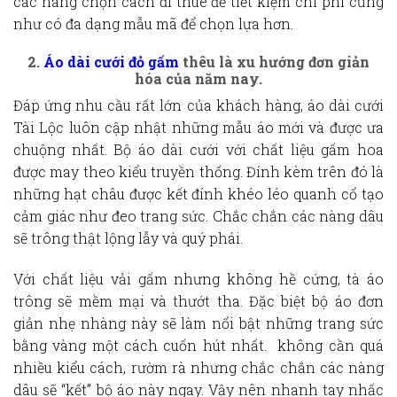
các nàng chọn cách đi thuê để tiết kiệm chi phí cũng
như có đa dạng mẫu mã để chọn lựa hơn.
2.
Áo dài cưới đỏ gấm
thêu là xu hướng đơn giản
hóa của năm nay.
Đáp ứng nhu cầu rất lớn của khách hàng, áo dài cưới
Tài Lộc luôn cập nhật những mẫu áo mới và được ưa
chuộng nhất. Bộ áo dài cưới với chất liệu gấm hoa
được may theo kiểu truyền thống. Đính kèm trên đó là
những hạt châu được kết đính khéo léo quanh cổ tạo
cảm giác như đeo trang sức. Chắc chắn các nàng dâu
sẽ trông thật lộng lẫy và quý phái.
Với chất liệu vải gấm nhưng không hề cứng, tà áo
trông sẽ mềm mại và thướt tha. Đặc biệt bộ áo đơn
giản nhẹ nhàng này sẽ làm nổi bật những trang sức
bằng vàng một cách cuốn hút nhất. không cần quá
nhiều kiểu cách, rườm rà nhưng chắc chắn các nàng
dâu sẽ “kết” bộ áo này ngay. Vậy nên nhanh tay nhấc