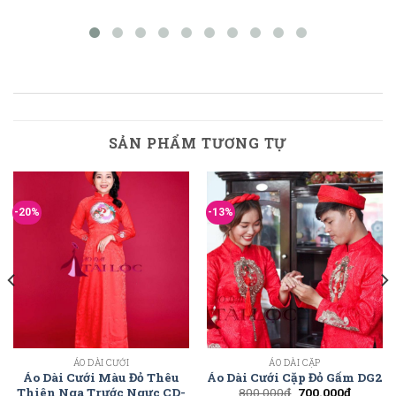
SẢN PHẨM TƯƠNG TỰ
-20%
-13%
ÁO DÀI CƯỚI
ÁO DÀI CẶP
Áo Dài Cưới Màu Đỏ Thêu
Áo Dài Cưới Cặp Đỏ Gấm DG2
Thiên Nga Trước Ngực CD-
800.000
₫
700.000
₫