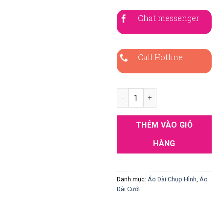
Chat messenger
Call Hotline
Áo Dài Cưới Màu Vàng 4 Tà T
THÊM VÀO GIỎ
HÀNG
Danh mục:
Áo Dài Chụp Hình
,
Áo
Dài Cưới