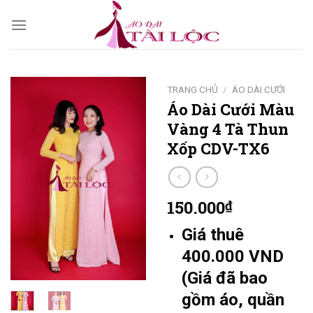
Skip
to
content
TRANG CHỦ
/
ÁO DÀI CƯỚI
Áo Dài Cưới Màu
Vàng 4 Tà Thun
Xốp CDV-TX6
150.000
₫
Giá thuê
400.000 VND
(Giá đã bao
gồm áo, quần