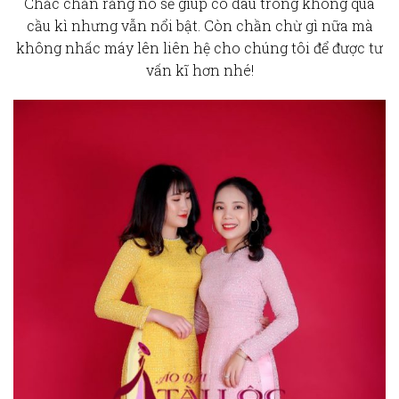
Chắc chắn rằng nó sẽ giúp cô dâu trông không quá
cầu kì nhưng vẫn nổi bật. Còn chần chừ gì nữa mà
không nhấc máy lên liên hệ cho chúng tôi để được tư
vấn kĩ hơn nhé!