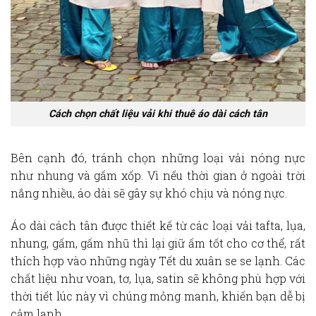
Cách chọn chất liệu vải khi thuê áo dài cách tân
Bên cạnh đó, tránh chọn những loại vải nóng nực
như nhung và gấm xốp. Vì nếu thời gian ở ngoài trời
nắng nhiều, áo dài sẽ gây sự khó chịu và nóng nực.
Áo dài cách tân được thiết kế từ các loại vải tafta, lụa,
nhung, gấm, gấm nhũ thì lại giữ ấm tốt cho cơ thể, rất
thích hợp vào những ngày Tết du xuân se se lạnh. Các
chất liệu như voan, tơ, lụa, satin sẽ không phù hợp với
thời tiết lúc này vì chúng mỏng manh, khiến bạn dễ bị
cảm lạnh.