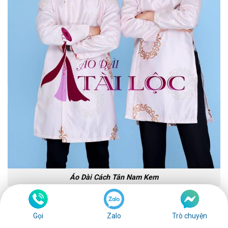
Áo Dài Cách Tân Nam Kem
Mẫu áo dài cách tân màu sắc khá tối sẽ thành công
Gọi
Zalo
Trò chuyện
giúp bạn che đi chiếc bụng bự của mình. Các họa tiết