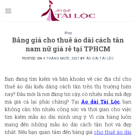
Skip
to
content
Blog
Bảng giá cho thuê áo dài cách tân
nam nữ giá rẻ tại TPHCM
POSTED ON
4 THÁNG MƯỜI, 2021
BY
ÁO DÀI TÀI LỘC
Bạn đang tìm kiếm và băn khoăn về các địa chỉ cho
thuê áo dài kiểu dáng cách tân trên thị trường hiện
nay? Đâu mới là nơi đáng tin cậy, có nhiều mẫu mã đẹp
mà giá cả lại phải chăng?
Tại
Áo dài Tài Lộc
, bạn
không cần tốn nhiều công sức và thời gian cho việc
tìm kiếm mẫu áo dài mình ưng ý. Vì cửa hàng luôn
mang đến những mẫu áo dài cách tân hot và đẹp
nhất. Nếu bạn quan tâm đến
bảng giá
cho
thuê áo dài