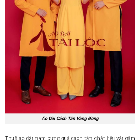
Áo Dài Cách Tân Vàng Đồng
Thuê áo dài
nam bưng quả các
h tân chất liệu vải gấm