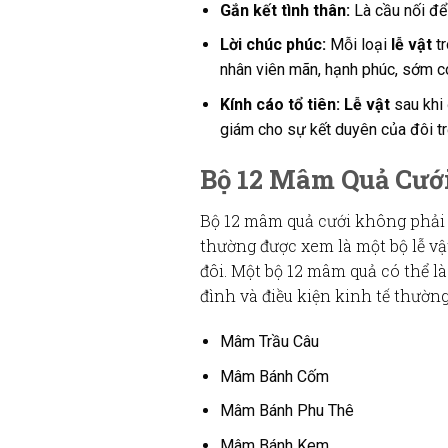
Gắn kết tình thân:
Là cầu nối để 
Lời chúc phúc:
Mỗi loại
lễ vật
t
nhân viên mãn, hạnh phúc, sớm 
Kính cáo tổ tiên:
Lễ vật
sau khi
giám cho sự kết duyên của đôi tr
Bộ 12 Mâm Quả Cướ
Bộ
12 mâm quả cưới
không phải l
thường được xem là một bộ
lễ vậ
đôi. Một bộ
12 mâm quả
có thể l
đình và điều kiện kinh tế thườn
Mâm Trầu Câu
Mâm Bánh Cốm
Mâm Bánh Phu Thê
Mâm Bánh Kem