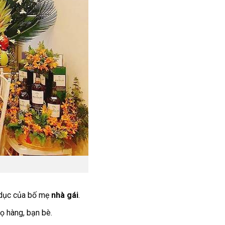
 dục của bố mẹ
nhà gái
.
ọ hàng, bạn bè.