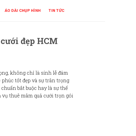
ÁO DÀI CHỤP HÌNH
TIN TỨC
 cưới đẹp HCM
rọng
, không chỉ là
sính lễ đám
c phúc tốt đẹp và sự trân trọng
y chuẩn bắt buộc hay là sự thể
h vụ
thuê mâm quả cưới trọn gói