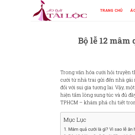
Skip
to
TRANG CHỦ
ÁO
content
Bộ lễ 12 mâm
Trong văn hóa cưới hỏi truyền 
cưới
từ
nhà trai
gửi đến
nhà gái
đối với sui gia tương lai. Vậy, mộ
hiện tấm lòng sung túc và đủ đ
TPHCM
– khám phá chi tiết tron
Mục Lục
Mâm quả cưới là gì? Vì sao lễ ăn