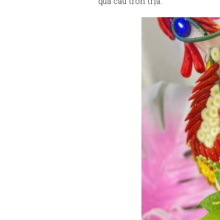
quả cau tròn trịa.