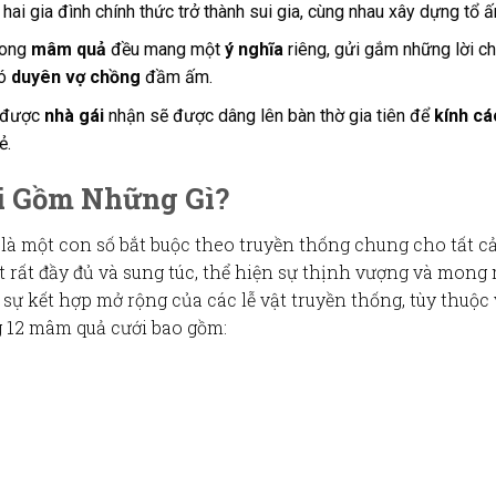
hai gia đình chính thức trở thành sui gia, cùng nhau xây dựng tổ ấ
rong
mâm quả
đều mang một
ý nghĩa
riêng, gửi gắm những lời c
có
duyên vợ chồng
đầm ấm.
 được
nhà gái
nhận sẽ được dâng lên bàn thờ gia tiên để
kính cá
ẻ.
i Gồm Những Gì?
à một con số bắt buộc theo truyền thống chung cho tất c
t
rất đầy đủ và sung túc, thể hiện sự thịnh vượng và mong
à sự kết hợp mở rộng của các
lễ vật
truyền thống, tùy thuộc 
g 12 mâm quả cưới bao gồm: