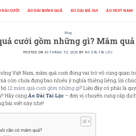
 DÀI CƯỚI
ÁO DÀI BƯNG QUẢ
ÁO DÀI BÀ SUI
ÁO VEST NAM
Blog
 quả cưới gồm những gì? Mâm quả
POSTED ON
30 THÁNG TƯ, 2025
BY
ÁO DÀI TÀI LỘC
thống Việt Nam,
mâm quả cưới
đóng vai trò vô cùng
quan t
mà còn chứa đựng bao nhiêu
ý nghĩa
thiêng liêng, lời chú
t bộ
12 mâm quả cưới gồm những gì
? Liệu đây có phải là qu
ầy? Hãy cùng
Áo Dài Tài Lộc
– đơn vị chuyên cung cấp dịc
g bài viết này nhé!
 hỏi cần có mâm quả?