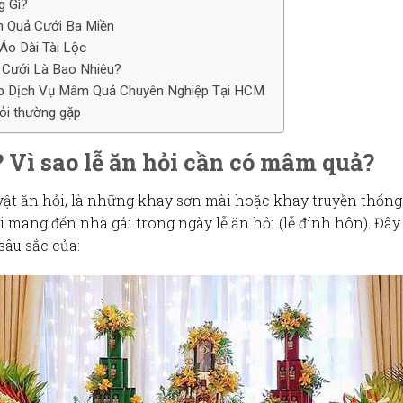
 Gì?
m Quả Cưới Ba Miền
Áo Dài Tài Lộc
Cưới Là Bao Nhiêu?
ấp Dịch Vụ Mâm Quả Chuyên Nghiệp Tại HCM
ỏi thường gặp
 Vì sao lễ ăn hỏi cần có mâm quả?
vật ăn hỏi
, là những khay sơn mài hoặc khay truyền thống 
i
mang đến
nhà gái
trong ngày
lễ ăn hỏi (lễ đính hôn)
. Đây
sâu sắc của: