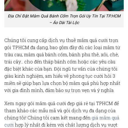
Địa Chỉ Đặt Mâm Quả Bánh Cốm Trọn Gói Uy Tín Tại TP.HCM
– Áo Dài Tài Lộc
Chúng tôi cung cấp dịch vụ
thuê mâm quả cưới trọn
gói TPHCM
đa dạng, bao gồm đầy đủ các loại mâm từ
trầu cau,
mâm quả bánh cốm
, bánh phu thê, xôi, chè,
trái cây… cho đến
tháp bánh cốm
hoặc các yêu cầu
đặc biệt khác của bạn. Đội ngũ tư vấn của chúng tôi
giàu kinh nghiệm, am hiểu về
phong tục cưới hỏi
3
miền sẽ giúp bạn lựa chọn bộ mâm quả phù hợp nhất
với gia đình mình, đảm bảo sự trọn vẹn và ý nghĩa.
Xem ngay gói mâm quả cưới đẹp giá rẻ tại TPHCM
để
tham khảo các mẫu mã và gói dịch vụ đa dạng của
chúng tôi! Chúng tôi cam kết mang đến
giá mâm quả
cưới
hợp lý nhất đi kèm với chất lượng dịch vụ vượt