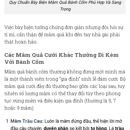
Quy Chuẩn Bày Biện Mâm Quả Bánh Cốm Phù Hợp Và Sang
Trọng
Việc bày biện tưởng chừng đơn giản nhưng đòi hỏi sự
tỉ mỉ, cẩn thận để mâm quả khi đến tay nhà gái phải
thật hoàn hảo.
Các Mâm Quả Cưới Khác Thường Đi Kèm
Với Bánh Cốm
Mâm quả bánh cốm
thường không đứng một mình mà
là một thành viên trong “gia đình”
sính lễ đám cưới
. Bộ
mâm quả cưới
đầy đủ thường bao gồm các loại sau, tuy
nhiên số lượng mâm có thể thay đổi tùy theo phong
tục vùng miền và điều kiện gia đình (thường là 5, 7
hoặc 9 mâm):
Mâm Trầu Cau
:
Luôn là mâm đứng đầu, thể hiện lời mở
đầu câu chuyện,
duyên phận
se kết bởi
tơ hồng
. Lá
trầu