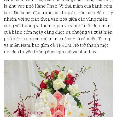
là khu vực phố
Hàng Than
. Vì thế,
mâm quả bánh cốm
ban đầu là nét đặc trưng của
tráp ăn hỏi
miền Bắc. Tuy
nhiên, với sự giao thoa văn hóa giữa các vùng miền,
cùng với hương vị thơm ngon và
ý nghĩa
tốt đẹp,
mâm
quả bánh cốm
ngày càng được ưa chuộng và xuất hiện
phổ biến trong các bộ
mâm quả cưới
ở cả miền Trung
và miền Nam, bao gồm cả
TP.HCM
. Nó trở thành một
nét đẹp truyền thống
được gìn giữ và phát huy.