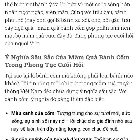
thể hiện sự thành ý và lời hứa về một cuộc sống hôn
nhân ngọt ngào, viên mãn. Cùng với
trầu cau
,
bánh
phu thê
(hay còn gọi là
bánh xu xê
), chè, xôi gấc, trái
cây ngũ quả…
mâm quả bánh cốm
góp phần làm nên
một bộ
mâm quả cưới
đầy đủ, đúng
phong tục cưới hỏi
của người Việt.
Ý Nghĩa Sâu Sắc Của Mâm Quả Bánh Cốm
Trong Phong Tục Cưới Hỏi
Tại sao lại là
bánh cốm
mà không phải loại bánh nào
khác? Tôi tin rằng, mỗi chi tiết trong
mâm quả truyền
thống Việt Nam
đều chứa đựng
ý nghĩa
sâu sắc. Với
bánh cốm
,
ý nghĩa
đó càng thêm đặc biệt:
Màu xanh của cốm:
Tượng trưng cho sự tươi mới, sức
sống, sự sinh sôi nảy nở – lời chúc cho gia đình nhỏ sau
này sẽ luôn tràn đầy năng lượng, con cháu đề huề.
Sự dẻo quánh của nếp và đậu xanh:
Thể hiện sự gắn