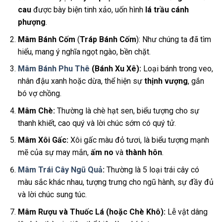
cau
được bày biện tinh xảo, uốn hình
lá trầu cánh
phượng
.
Mâm Bánh Cốm
(
Tráp Bánh Cốm
): Như chúng ta đã tìm
hiểu, mang ý nghĩa ngọt ngào, bền chặt.
Mâm Bánh Phu Thê
(Bánh Xu Xê):
Loại bánh trong veo,
nhân đậu xanh hoặc dừa, thể hiện sự
thịnh vượng
, gắn
bó vợ chồng.
Mâm Chè:
Thường là chè hạt sen, biểu tượng cho sự
thanh khiết, cao quý và lời chúc sớm có quý tử.
Mâm Xôi Gấc:
Xôi gấc màu đỏ tươi, là biểu tượng mạnh
mẽ của sự may mắn,
ấm no
và
thành hôn
.
Mâm Trái Cây Ngũ Quả
:
Thường là 5 loại trái cây có
màu sắc khác nhau, tượng trưng cho ngũ hành, sự đầy đủ
và lời chúc sung túc.
Mâm Rượu và Thuốc Lá (hoặc Chè Khô):
Lễ vật dâng