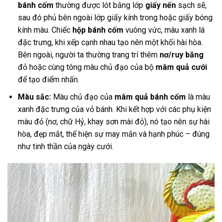
bánh cốm
thường được lót bằng lớp
giấy nến
sạch sẽ,
sau đó phủ bên ngoài lớp giấy kính trong hoặc giấy bóng
kính màu. Chiếc
hộp bánh cốm
vuông vức, màu xanh lá
đặc trưng, khi xếp cạnh nhau tạo nên một khối hài hòa.
Bên ngoài, người ta thường trang trí thêm
nơ/ruy băng
đỏ hoặc cùng tông màu chủ đạo của bộ
mâm quả cưới
để tạo điểm nhấn.
Màu sắc:
Màu chủ đạo của
mâm quả bánh cốm
là màu
xanh đặc trưng của vỏ bánh. Khi kết hợp với các phụ kiện
màu đỏ (nơ, chữ Hỷ, khay sơn mài đỏ), nó tạo nên sự hài
hòa, đẹp mắt, thể hiện sự may mắn và hạnh phúc – đúng
như tinh thần của ngày cưới.