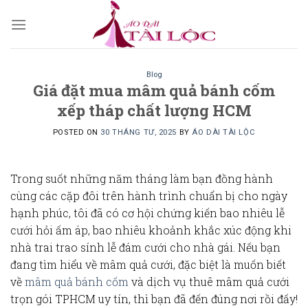
Skip
to
content
Blog
Giá đặt mua mâm quả bánh cốm
xếp tháp chất lượng HCM
POSTED ON
30 THÁNG TƯ, 2025
BY
ÁO DÀI TÀI LỘC
Trong suốt những năm tháng làm bạn đồng hành
cùng các cặp đôi trên hành trình chuẩn bị cho ngày
hạnh phúc, tôi đã có cơ hội chứng kiến bao nhiêu
lễ
cưới hỏi
ấm áp, bao nhiêu khoảnh khắc xúc động khi
nhà trai
trao
sính lễ đám cưới
cho
nhà gái
. Nếu bạn
đang tìm hiểu về
mâm quả cưới
, đặc biệt là muốn biết
về
mâm quả bánh cốm
và dịch vụ
thuê mâm quả cưới
trọn gói TPHCM
uy tín, thì bạn đã đến đúng nơi rồi đấy!