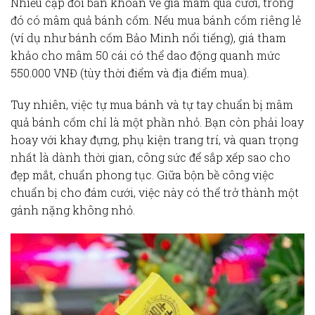
Nhiều cặp đôi băn khoăn về
giá mâm quả cưới
, trong
đó có
mâm quả bánh cốm
. Nếu mua bánh cốm riêng lẻ
(ví dụ như bánh cốm Bảo Minh nổi tiếng),
giá
tham
khảo cho mâm 50 cái có thể dao động quanh mức
550.000 VNĐ (tùy thời điểm và địa điểm mua).
Tuy nhiên, việc tự mua bánh và tự tay chuẩn bị
mâm
quả bánh cốm
chỉ là một phần nhỏ. Bạn còn phải loay
hoay với khay đựng, phụ kiện trang trí, và quan trọng
nhất là dành thời gian, công sức để sắp xếp sao cho
đẹp mắt, chuẩn
phong tục
. Giữa bộn bề công việc
chuẩn bị cho đám cưới, việc này có thể trở thành một
gánh nặng không nhỏ.