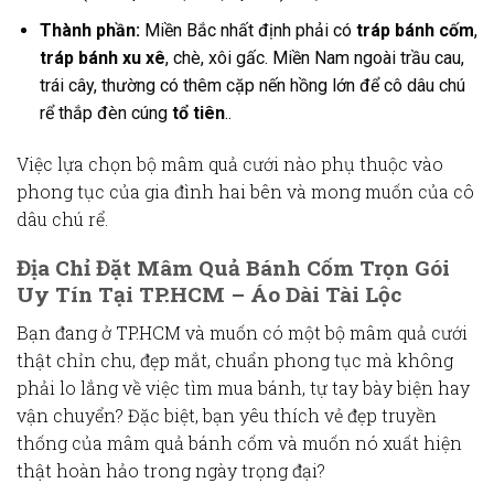
Thành phần:
Miền Bắc nhất định phải có
tráp bánh cốm
,
tráp bánh xu xê
, chè, xôi gấc. Miền Nam ngoài trầu cau,
trái cây, thường có thêm cặp nến hồng lớn để cô dâu chú
rể thắp đèn cúng
tổ tiên
..
Việc lựa chọn bộ
mâm quả cưới
nào phụ thuộc vào
phong tục
của gia đình hai bên và mong muốn của cô
dâu chú rể.
Địa Chỉ Đặt Mâm Quả Bánh Cốm Trọn Gói
Uy Tín Tại TP.HCM – Áo Dài Tài Lộc
Bạn đang ở
TP.HCM
và muốn có một bộ
mâm quả cưới
thật chỉn chu, đẹp mắt, chuẩn
phong tục
mà không
phải lo lắng về việc tìm mua bánh, tự tay bày biện hay
vận chuyển? Đặc biệt, bạn yêu thích vẻ đẹp truyền
thống của
mâm quả bánh cốm
và muốn nó xuất hiện
thật hoàn hảo trong ngày trọng đại?