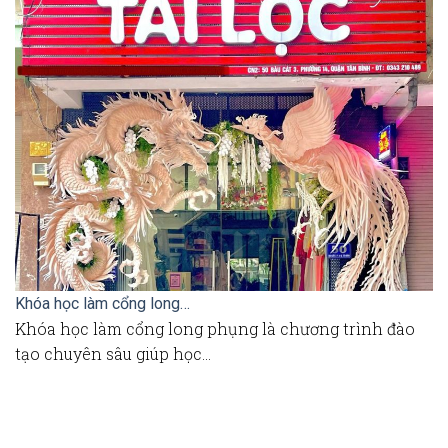
Khóa học làm cổng long…
K
Khóa học làm cổng long phụng là chương trình đào
B
tạo chuyên sâu giúp học…
m