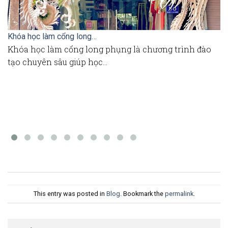
Khóa học làm cổng long…
K
Khóa học làm cổng long phụng là chương trình đào
B
tạo chuyên sâu giúp học…
m
This entry was posted in
Blog
. Bookmark the
permalink
.