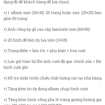
dạng đồ để khách hàng dễ lựa chọn)
+) 1 album size (30×30) 20 trang hoặc size (25×25) bao
gồm 50 trang
+) Ảnh cổng ép gỗ cao cấp laminate size (60×90)
+) 20 hình để bàn ép lụa size (13×18)
+) Trang điểm + làm tóc + phụ kiện + hoa cưới
+) Lưu giữ toàn bộ file ảnh cưới đã qua chỉnh sửa + file
hình cưới gốc
+) Hỗ trợ slide trình chiếu chất lượng cao tại nhà hàng
+) Tặng kèm túi da đựng album chụp hình cưới
+) Tặng kèm hình cổng pha lê tráng gương hoàng gia