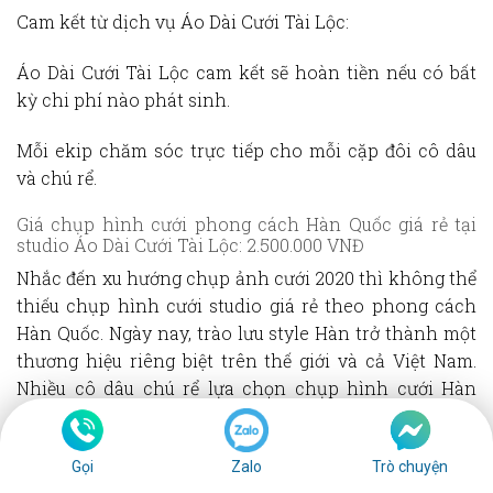
Cam kết từ dịch vụ Áo Dài Cưới Tài Lộc:
Áo Dài Cưới Tài Lộc cam kết sẽ hoàn tiền nếu có bất
kỳ chi phí nào phát sinh.
Mỗi ekip chăm sóc trực tiếp cho mỗi cặp đôi cô dâu
và chú rể.
Giá chụp hình cưới phong cách Hàn Quốc giá rẻ tại
studio Áo Dài Cưới Tài Lộc: 2.500.000 VNĐ
Nhắc đến xu hướng chụp ảnh cưới 2020 thì không thể
thiếu chụp hình cưới studio giá rẻ theo phong cách
Hàn Quốc. Ngày nay, trào lưu style Hàn trở thành một
thương hiệu riêng biệt trên thế giới và cả Việt Nam.
Nhiều cô dâu chú rể lựa chọn chụp hình cưới Hàn
Quốc nhờ sự tinh tế, pha chút đáng yêu mà phong
cách này mang lại.
Gọi
Zalo
Trò chuyện