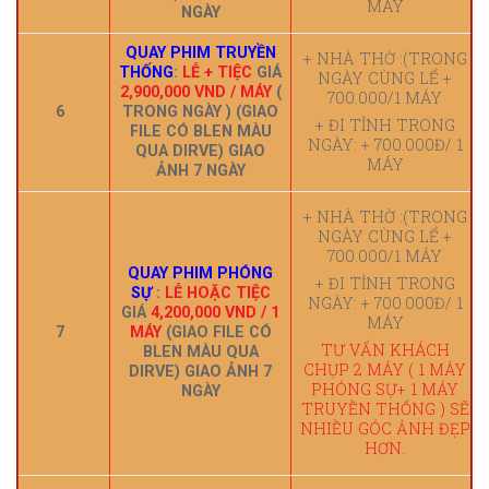
MÁY
NGÀY
QUAY PHIM TRUYỀN
+ NHÀ THỜ :(TRONG
THỐNG
:
LỄ + TIỆC
GIÁ
NGÀY CÙNG LỂ +
2,900,000 VND / MÁY
(
700.000/1 MÁY
6
TRONG NGÀY ) (GIAO
+ ĐI TỈNH TRONG
FILE CÓ BLEN MÀU
NGÀY: + 700.000Đ/ 1
QUA DIRVE) GIAO
MÁY
ẢNH 7 NGÀY
+ NHÀ THỜ :(TRONG
NGÀY CÙNG LỂ +
700.000/1 MÁY
QUAY PHIM PHÓNG
+ ĐI TỈNH TRONG
SỰ
:
LỄ HOẶC TIỆC
NGÀY: + 700.000Đ/ 1
GIÁ
4,200,000 VND / 1
MÁY
7
MÁY
(GIAO FILE CÓ
TƯ VẤN KHÁCH
BLEN MÀU QUA
CHỤP 2 MÁY ( 1 MÁY
DIRVE) GIAO ẢNH 7
PHÓNG SỰ+ 1 MÁY
NGÀY
TRUYỀN THỐNG ) SẼ
NHIỀU GÓC ẢNH ĐẸP
HƠN.