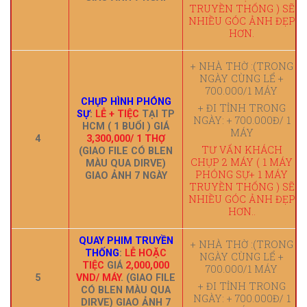
TRUYỀN THỐNG ) SẼ
NHIỀU GÓC ẢNH ĐẸP
HƠN.
+ NHÀ THỜ :(TRONG
NGÀY CÙNG LỂ +
700.000/1 MÁY
CHỤP HÌNH PHÓNG
+ ĐI TỈNH TRONG
SỰ
:
LỄ + TIỆC
TẠI TP
NGÀY: + 700.000Đ/ 1
HCM ( 1 BUỔI ) GIÁ
MÁY
4
3,300,000/ 1 THỢ
TƯ VẤN KHÁCH
(GIAO FILE CÓ BLEN
CHỤP 2 MÁY ( 1 MÁY
MÀU QUA DIRVE)
PHÓNG SỰ+ 1 MÁY
GIAO ẢNH 7 NGÀY
TRUYỀN THỐNG ) SẼ
NHIỀU GÓC ẢNH ĐẸP
HƠN..
QUAY PHIM TRUYỀN
+ NHÀ THỜ :(TRONG
THỐNG
:
LỄ HOẶC
NGÀY CÙNG LỂ +
TIỆC
GIÁ
2,000,000
700.000/1 MÁY
5
VND/ MÁY
. (GIAO FILE
+ ĐI TỈNH TRONG
CÓ BLEN MÀU QUA
NGÀY: + 700.000Đ/ 1
DIRVE) GIAO ẢNH 7