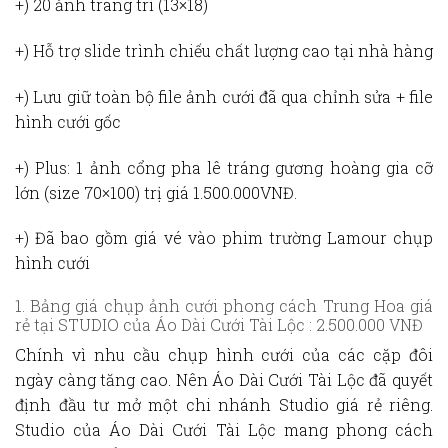
+) 20 ảnh trang trí (13×18)
+) Hỗ trợ slide trình chiếu chất lượng cao tại nhà hàng
+) Lưu giữ toàn bộ file ảnh cưới đã qua chỉnh sửa + file
hình cưới gốc
+) Plus: 1 ảnh cổng pha lê tráng gương hoàng gia cỡ
lớn (size 70×100) trị giá 1.500.000VNĐ.
+) Đã bao gồm giá vé vào
phim trường Lamour chụp
hình cưới
1. Bảng giá chụp ảnh cưới phong cách Trung Hoa giá
rẻ tại STUDIO của Áo Dài Cưới Tài Lộc : 2.500.000 VNĐ
Chính vì nhu cầu chụp hình cưới của các cặp đôi
ngày càng tăng cao. Nên Áo Dài Cưới Tài Lộc đã quyết
định đầu tư mở một chi nhánh Studio giá rẻ riêng.
Studio của Áo Dài Cưới Tài Lộc mang phong cách