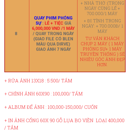
+ NHÀ THỜ :(TRONG
NGÀY CÙNG LỂ +
700.000/1 MÁY
QUAY PHIM PHÓNG
+ ĐI TỈNH TRONG
SỰ
:
LỄ + TIỆC
GIÁ
NGÀY: + 700.000Đ/ 1
6,000,000 VND /1 MÁY
MÁY
8
/ QUAY TRONG NGÀY
TƯ VẤN KHÁCH
(GIAO FILE CÓ BLEN
CHỤP 2 MÁY ( 1 MÁY
MÀU QUA DIRVE)
PHÓNG SỰ+ 1 MÁY
GIAO ẢNH 7 NGÀY
TRUYỀN THỐNG ) SẼ
NHIỀU GÓC ẢNH ĐẸP
HƠN.
+ RỬA ẢNH 13X18 : 5.500/ TẤM
+ CHỈNH ẢNH 60X90 : 100,000/ TẤM
+ ALBUM ĐỂ ẢNH : 100,000-150,000/ CUỐN
+ IN ẢNH CỔNG 60X 90 GỖ LỤA BO VIỀN LOẠI 400,000
/ TẤM