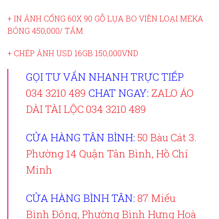
+ IN ẢNH CỔNG 60X 90 GỖ LỤA BO VIỀN LOẠI MEKA
BÓNG 450,000/ TẤM.
+ CHÉP ẢNH USD 16GB 150,000VND
GỌI TƯ VẤN NHANH TRỰC TIẾP
034 3210 489
CHAT NGAY:
ZALO ÁO
DÀI TÀI LỘC 034 3210 489
CỬA HÀNG TÂN BÌNH:
50 Bàu Cát 3.
Phường 14 Quận Tân Bình, Hồ Chí
Minh
CỬA HÀNG BÌNH TÂN:
87 Miếu
Bình Đông, Phường Bình Hưng Hoà