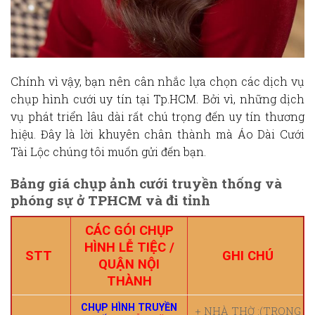
Chính vì vậy, bạn nên cân nhắc lựa chọn
các dịch vụ
chụp hình cưới
uy tín
tại Tp.HCM
. Bởi vì, những dịch
vụ phát triển lâu dài rất chú trọng đến uy tín thương
hiệu. Đây là lời khuyên chân thành mà Áo Dài Cưới
Tài Lộc chúng tôi muốn gửi đến bạn.
Bảng giá chụp ảnh cưới truyền thống và
phóng sự ở TPHCM và đi tỉnh
CÁC GÓI CHỤP
HÌNH LỄ TIỆC /
STT
GHI CHÚ
QUẬN NỘI
THÀNH
CHỤP HÌNH TRUYỀN
+ NHÀ THỜ :(TRONG