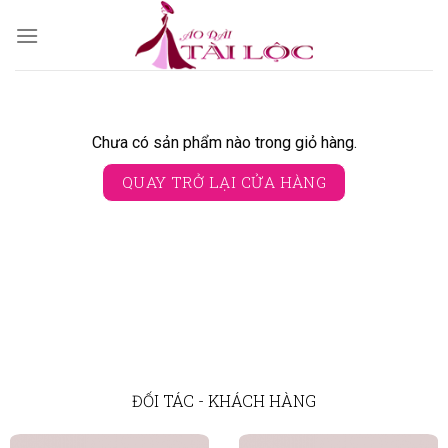
Skip
to
content
Chưa có sản phẩm nào trong giỏ hàng.
QUAY TRỞ LẠI CỬA HÀNG
ĐỐI TÁC - KHÁCH HÀNG